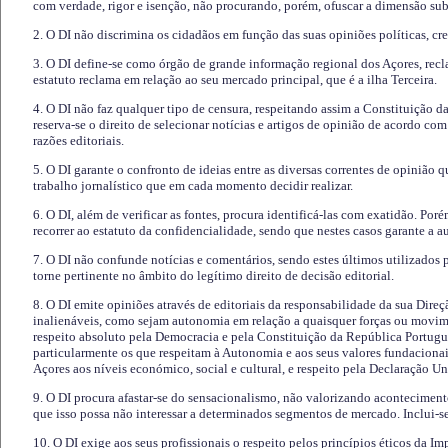
com verdade, rigor e isenção, não procurando, porém, ofuscar a dimensão subj
2. O DI não discrimina os cidadãos em função das suas opiniões políticas, cre
3. O DI define-se como órgão de grande informação regional dos Açores, recl
estatuto reclama em relação ao seu mercado principal, que é a ilha Terceira.
4. O DI não faz qualquer tipo de censura, respeitando assim a Constituição 
reserva-se o direito de selecionar notícias e artigos de opinião de acordo co
razões editoriais.
5. O DI garante o confronto de ideias entre as diversas correntes de opinião 
trabalho jornalístico que em cada momento decidir realizar.
6. O DI, além de verificar as fontes, procura identificá-las com exatidão. Poré
recorrer ao estatuto da confidencialidade, sendo que nestes casos garante a 
7. O DI não confunde notícias e comentários, sendo estes últimos utilizados 
torne pertinente no âmbito do legítimo direito de decisão editorial.
8. O DI emite opiniões através de editoriais da responsabilidade da sua Direç
inalienáveis, como sejam autonomia em relação a quaisquer forças ou movime
respeito absoluto pela Democracia e pela Constituição da República Portugue
particularmente os que respeitam à Autonomia e aos seus valores fundacion
Açores aos níveis económico, social e cultural, e respeito pela Declaração U
9. O DI procura afastar-se do sensacionalismo, não valorizando aconteciment
que isso possa não interessar a determinados segmentos de mercado. Inclui-se
10. O DI exige aos seus profissionais o respeito pelos princípios éticos da I