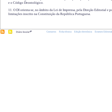
e o Código Deontológico.
11. O DI orienta-se, no âmbito da Lei de Imprensa, pela Direção Editorial e p
limitações inscrito na Constituição da República Portuguesa.
.pt
Contactos
Ficha técnica
Edição electrónica
Estatuto Editoria
Diário Insular