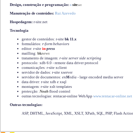
Design, construção e programação:
-
site
r
.net
Manutenção de conteúdos:
Rui Azevedo
Hospedagem:
r-site.net
Tecnologia
gestor de conteúdos: r-site
bk 11.x
formulários:
r-form behaviors
editor: r-site
in-
press
mailling:
bk
news
tratamento de imagem:
r-site server side scripting
protocolo: xdb 6.0 - remote data driver protocol
comunicações: r-site xclient
servidor de dados: r-site xserver
servidor de documentos:
en
M
edia
- large encoded media server
data driver: r-site xdb e xsql
montagem: r-site xslt templates
protecção:
Noah
flood control
outras tecnologias: rentacar-online WebApp
www.rentacar-online.net
Outras tecnologias:
ASP, DHTML, JavaScript, XML, XSLT, XPath, SQL, PHP, Flash Actio