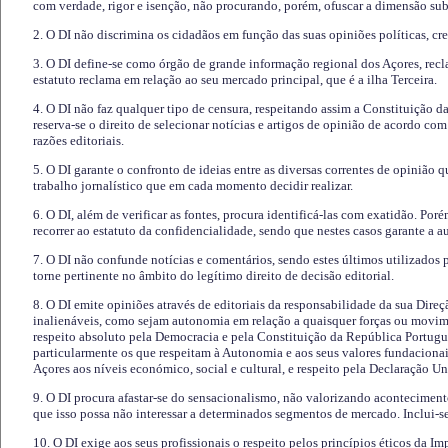
com verdade, rigor e isenção, não procurando, porém, ofuscar a dimensão subj
2. O DI não discrimina os cidadãos em função das suas opiniões políticas, cre
3. O DI define-se como órgão de grande informação regional dos Açores, recl
estatuto reclama em relação ao seu mercado principal, que é a ilha Terceira.
4. O DI não faz qualquer tipo de censura, respeitando assim a Constituição 
reserva-se o direito de selecionar notícias e artigos de opinião de acordo co
razões editoriais.
5. O DI garante o confronto de ideias entre as diversas correntes de opinião 
trabalho jornalístico que em cada momento decidir realizar.
6. O DI, além de verificar as fontes, procura identificá-las com exatidão. Poré
recorrer ao estatuto da confidencialidade, sendo que nestes casos garante a 
7. O DI não confunde notícias e comentários, sendo estes últimos utilizados 
torne pertinente no âmbito do legítimo direito de decisão editorial.
8. O DI emite opiniões através de editoriais da responsabilidade da sua Direç
inalienáveis, como sejam autonomia em relação a quaisquer forças ou movime
respeito absoluto pela Democracia e pela Constituição da República Portugue
particularmente os que respeitam à Autonomia e aos seus valores fundacion
Açores aos níveis económico, social e cultural, e respeito pela Declaração U
9. O DI procura afastar-se do sensacionalismo, não valorizando aconteciment
que isso possa não interessar a determinados segmentos de mercado. Inclui-se
10. O DI exige aos seus profissionais o respeito pelos princípios éticos da I