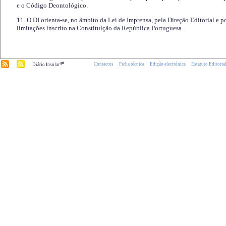
e o Código Deontológico.
11. O DI orienta-se, no âmbito da Lei de Imprensa, pela Direção Editorial e p
limitações inscrito na Constituição da República Portuguesa.
.pt
Contactos
Ficha técnica
Edição electrónica
Estatuto Editoria
Diário Insular