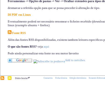
Ferramentas -> Opções de pastas -> Ver -> Ocultar extensões para tipos de
desmarcar a referida opção para que se possa proceder à alteração de tipo.
DI PDF em Linux
Eventualmente poderá ser necessário renomear o ficheiro recebido (download)
linux (exemplo ubuntu + firefox)
Fonte RSS
Além das fontes RSS disponibilizadas, existem tambem leitores especificos 
O que são fontes RSS?
veja
aqui
Pode ainda personalizar esta fonte no seu motor favorito
.pt
Contactos
Ficha técnica
Edição electrónica
Estatuto Editoria
Diário Insular