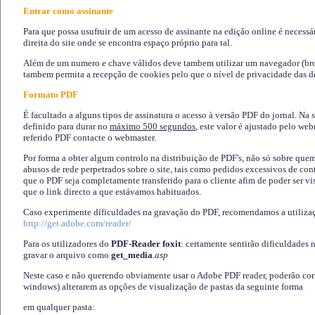
Entrar como assinante
Para que possa usufruir de um acesso de assinante na edição online é necessá
direita do site onde se encontra espaço próprio para tal.
Além de um numero e chave válidos deve tambem utilizar um navegador (brows
tambem permita a recepção de cookies pelo que o nível de privacidade das d
Formato PDF
É facultado a alguns tipos de assinatura o acesso à versão PDF do jornal. Na 
definido para durar no
máximo 500 segundos
, este valor é ajustado pelo we
referido PDF contacte o webmaster.
Por forma a obter algum controlo na distribuição de PDF's, não só sobre que
abusos de rede perpetrados sobre o site, tais como pedidos excessivos de co
que o PDF seja completamente transferido para o cliente afim de poder ser 
que o link directo a que estávamos habituados.
Caso experimente díficuldades na gravação do PDF, recomendamos a utiliza
http://get.adobe.com/reader/
Para os utilizadores do
PDF-Reader foxit
: certamente sentirão dificuldades 
gravar o arquivo como
get_media
.asp
Neste caso e não querendo obviamente usar o Adobe PDF reader, poderão corrig
windows) alterarem as opções de visualização de pastas da seguinte forma
em qualquer pasta
: