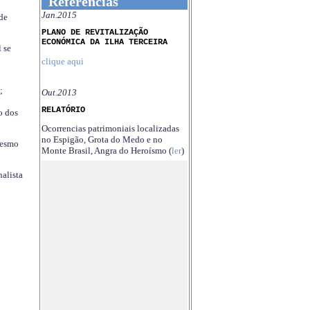
Referências
Jan.2015
 de
PLANO DE REVITALIZAÇÃO
ECONÓMICA DA ILHA TERCEIRA
 se
clique aqui
;
Out.2013
RELATÓRIO
o dos
Ocorrencias patrimoniais localizadas
no Espigão, Grota do Medo e no
mesmo
Monte Brasil, Angra do Heroísmo (
ler
)
nalista