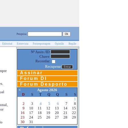
Pesquisa:
Editorial
Entrevista
Fotoreportagem
Opinião
Região
Nº Assin./ID:
Chave:
Recordar:
Recuperar
empre
Assinar
Forum DI
s.
Forum Desporto
<
Agosto 2026
ual
D
S
T
Q
Q
S
S
1
2
3
4
5
6
7
8
onal,
9
10
11
12
13
14
15
por
16
17
18
19
20
21
22
23
24
25
26
27
28
29
30
31
do