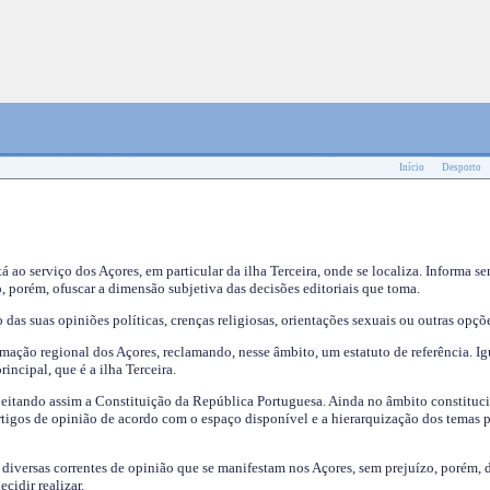
Início
Desporto
tá ao serviço dos Açores, em particular da ilha Terceira, onde se localiza. Informa s
, porém, ofuscar a dimensão subjetiva das decisões editoriais que toma.
das suas opiniões políticas, crenças religiosas, orientações sexuais ou outras opçõe
mação regional dos Açores, reclamando, nesse âmbito, um estatuto de referência. Ig
incipal, que é a ilha Terceira.
speitando assim a Constituição da República Portuguesa. Ainda no âmbito constituci
 artigos de opinião de acordo com o espaço disponível e a hierarquização dos temas 
s diversas correntes de opinião que se manifestam nos Açores, sem prejuízo, porém, 
cidir realizar.