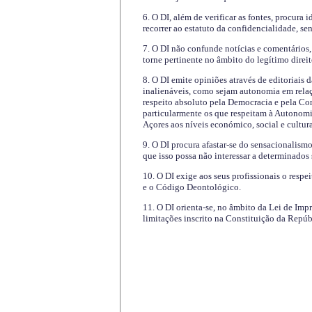
6. O DI, além de verificar as fontes, procura 
recorrer ao estatuto da confidencialidade, s
7. O DI não confunde notícias e comentários, 
torne pertinente no âmbito do legítimo direit
8. O DI emite opiniões através de editoriais 
inalienáveis, como sejam autonomia em relaç
respeito absoluto pela Democracia e pela Con
particularmente os que respeitam à Autonomi
Açores aos níveis económico, social e cultur
9. O DI procura afastar-se do sensacionalism
que isso possa não interessar a determinados
10. O DI exige aos seus profissionais o respe
e o Código Deontológico.
11. O DI orienta-se, no âmbito da Lei de Impr
limitações inscrito na Constituição da Repúb