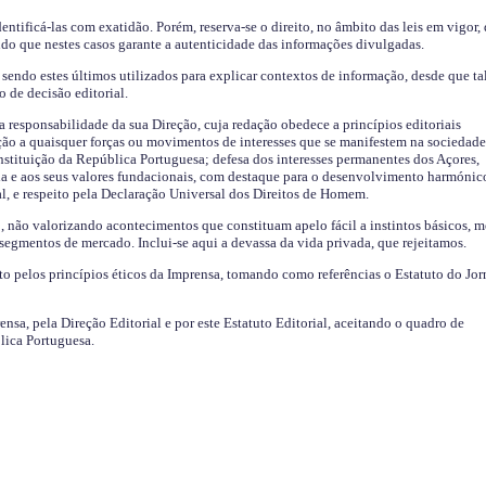
identificá-las com exatidão. Porém, reserva-se o direito, no âmbito das leis em vigor,
endo que nestes casos garante a autenticidade das informações divulgadas.
sendo estes últimos utilizados para explicar contextos de informação, desde que tal
o de decisão editorial.
da responsabilidade da sua Direção, cuja redação obedece a princípios editoriais
ão a quaisquer forças ou movimentos de interesses que se manifestem na sociedade
stituição da República Portuguesa; defesa dos interesses permanentes dos Açores,
a e aos seus valores fundacionais, com destaque para o desenvolvimento harmónic
al, e respeito pela Declaração Universal dos Direitos de Homem.
o, não valorizando acontecimentos que constituam apelo fácil a instintos básicos, 
 segmentos de mercado. Inclui-se aqui a devassa da vida privada, que rejeitamos.
ito pelos princípios éticos da Imprensa, tomando como referências o Estatuto do Jor
ensa, pela Direção Editorial e por este Estatuto Editorial, aceitando o quadro de
lica Portuguesa.