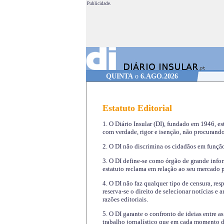
Publicidade.
QUINTA
o
6.AGO.2026
Estatuto Editorial
1. O Diário Insular (DI), fundado em 1946, es
com verdade, rigor e isenção, não procurando
2. O DI não discrimina os cidadãos em função 
3. O DI define-se como órgão de grande infor
estatuto reclama em relação ao seu mercado pr
4. O DI não faz qualquer tipo de censura, re
reserva-se o direito de selecionar notícias e
razões editoriais.
5. O DI garante o confronto de ideias entre a
trabalho jornalístico que em cada momento de