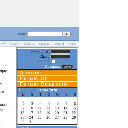
Pesquisa:
nício
Desporto
Editorial
Entrevista
Opinião
Região
Nº Assin./ID:
Chave:
Recordar:
Recuperar
empre
Assinar
Forum DI
s.
Forum Desporto
<
Agosto 2026
ual
D
S
T
Q
Q
S
S
1
2
3
4
5
6
7
8
onal,
9
10
11
12
13
14
15
por
16
17
18
19
20
21
22
23
24
25
26
27
28
29
30
31
do