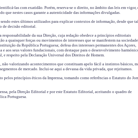
identificá-las com exatidão. Porém, reserva-se o direito, no âmbito das leis em vigor,
endo que nestes casos garante a autenticidade das informações divulgadas.
sendo estes últimos utilizados para explicar contextos de informação, desde que tal
o de decisão editorial.
da responsabilidade da sua Direção, cuja redação obedece a princípios editoriais
ão a quaisquer forças ou movimentos de interesses que se manifestem na sociedade
stituição da República Portuguesa; defesa dos interesses permanentes dos Açores,
a e aos seus valores fundacionais, com destaque para o desenvolvimento harmónic
al, e respeito pela Declaração Universal dos Direitos de Homem.
o, não valorizando acontecimentos que constituam apelo fácil a instintos básicos, 
 segmentos de mercado. Inclui-se aqui a devassa da vida privada, que rejeitamos.
ito pelos princípios éticos da Imprensa, tomando como referências o Estatuto do Jor
ensa, pela Direção Editorial e por este Estatuto Editorial, aceitando o quadro de
lica Portuguesa.