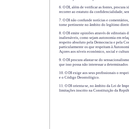
6. O DI, além de verificar as fontes, procura 
recorrer ao estatuto da confidencialidade, s
7. O DI não confunde notícias e comentários, 
torne pertinente no âmbito do legítimo direit
8. O DI emite opiniões através de editoriais 
inalienáveis, como sejam autonomia em relaç
respeito absoluto pela Democracia e pela Con
particularmente os que respeitam à Autonomi
Açores aos níveis económico, social e cultur
9. O DI procura afastar-se do sensacionalism
que isso possa não interessar a determinados
10. O DI exige aos seus profissionais o respe
e o Código Deontológico.
11. O DI orienta-se, no âmbito da Lei de Impr
limitações inscrito na Constituição da Repúb