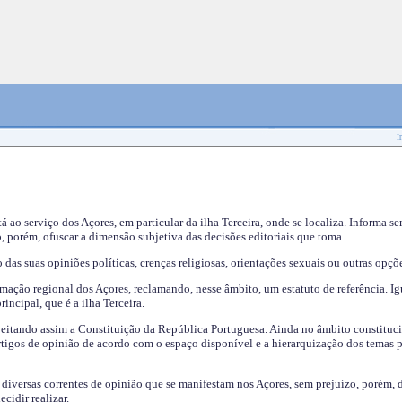
I
tá ao serviço dos Açores, em particular da ilha Terceira, onde se localiza. Informa s
, porém, ofuscar a dimensão subjetiva das decisões editoriais que toma.
das suas opiniões políticas, crenças religiosas, orientações sexuais ou outras opçõe
mação regional dos Açores, reclamando, nesse âmbito, um estatuto de referência. Ig
incipal, que é a ilha Terceira.
speitando assim a Constituição da República Portuguesa. Ainda no âmbito constituci
 artigos de opinião de acordo com o espaço disponível e a hierarquização dos temas 
s diversas correntes de opinião que se manifestam nos Açores, sem prejuízo, porém, 
cidir realizar.