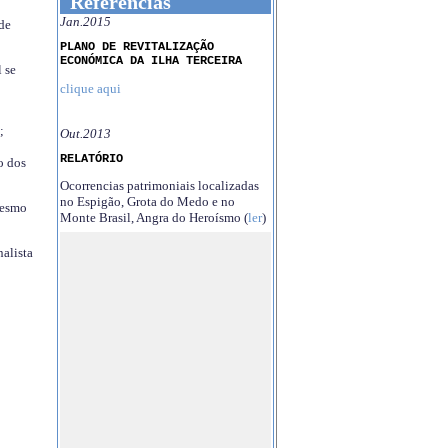
Referências
Jan.2015
 de
PLANO DE REVITALIZAÇÃO
ECONÓMICA DA ILHA TERCEIRA
 se
clique aqui
;
Out.2013
RELATÓRIO
o dos
Ocorrencias patrimoniais localizadas
no Espigão, Grota do Medo e no
mesmo
Monte Brasil, Angra do Heroísmo (
ler
)
nalista