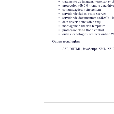
tratamento de imagem:
r-site server s
protocolo: xdb 6.0 - remote data driv
comunicações: r-site xclient
servidor de dados: r-site xserver
servidor de documentos:
en
M
edia
- l
data driver: r-site xdb e xsql
montagem: r-site xslt templates
protecção:
Noah
flood control
outras tecnologias: rentacar-online
Outras tecnologias:
ASP, DHTML, JavaScript, XML, XSLT,