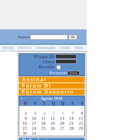
Pesquisa:
Editorial
Entrevista
Fotoreportagem
Opinião
Região
Nº Assin./ID:
Chave:
Recordar:
Recuperar
Assinar
Forum DI
Forum Desporto
<
Agosto 2026
D
S
T
Q
Q
S
S
1
2
3
4
5
6
7
8
9
10
11
12
13
14
15
16
17
18
19
20
21
22
23
24
25
26
27
28
29
30
31