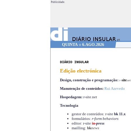
Publicidade.
QUINTA
o
6.AGO.2026
DIÁRIO INSULAR
Edição electrónica
Design, construção e programação:
-
site
r
.net
Manutenção de conteúdos:
Rui Azevedo
Hospedagem:
r-site.net
Tecnologia
gestor de conteúdos: r-site
bk 11.x
formulários:
r-form behaviors
editor: r-site
in-
press
mailling:
bk
news