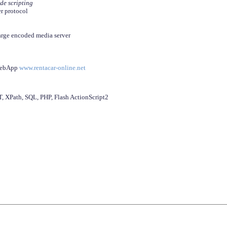
ide scripting
er protocol
arge encoded media server
 WebApp
www.rentacar-online.net
 XPath, SQL, PHP, Flash ActionScript2