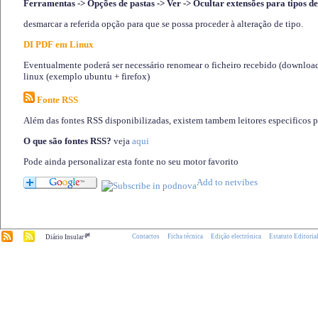
Ferramentas -> Opções de pastas -> Ver -> Ocultar extensões para tipos de
desmarcar a referida opção para que se possa proceder à alteração de tipo.
DI PDF em Linux
Eventualmente poderá ser necessário renomear o ficheiro recebido (download)
linux (exemplo ubuntu + firefox)
Fonte RSS
Além das fontes RSS disponibilizadas, existem tambem leitores especificos 
O que são fontes RSS?
veja
aqui
Pode ainda personalizar esta fonte no seu motor favorito
.pt
Contactos
Ficha técnica
Edição electrónica
Estatuto Editoria
Diário Insular