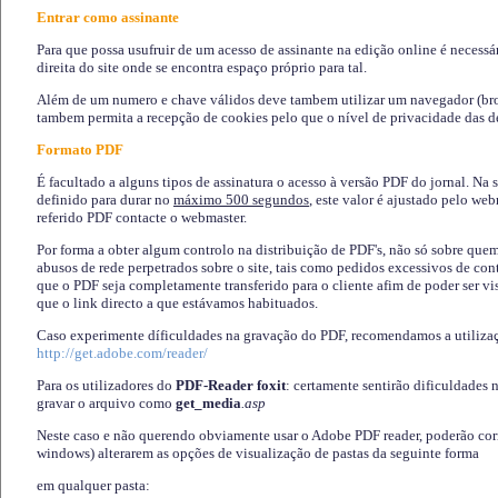
Entrar como assinante
Para que possa usufruir de um acesso de assinante na edição online é necessá
direita do site onde se encontra espaço próprio para tal.
Além de um numero e chave válidos deve tambem utilizar um navegador (brows
tambem permita a recepção de cookies pelo que o nível de privacidade das d
Formato PDF
É facultado a alguns tipos de assinatura o acesso à versão PDF do jornal. Na 
definido para durar no
máximo 500 segundos
, este valor é ajustado pelo we
referido PDF contacte o webmaster.
Por forma a obter algum controlo na distribuição de PDF's, não só sobre que
abusos de rede perpetrados sobre o site, tais como pedidos excessivos de co
que o PDF seja completamente transferido para o cliente afim de poder ser 
que o link directo a que estávamos habituados.
Caso experimente díficuldades na gravação do PDF, recomendamos a utiliza
http://get.adobe.com/reader/
Para os utilizadores do
PDF-Reader foxit
: certamente sentirão dificuldades 
gravar o arquivo como
get_media
.asp
Neste caso e não querendo obviamente usar o Adobe PDF reader, poderão corrig
windows) alterarem as opções de visualização de pastas da seguinte forma
em qualquer pasta
: