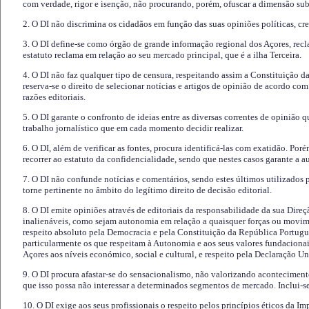
com verdade, rigor e isenção, não procurando, porém, ofuscar a dimensão subj
2. O DI não discrimina os cidadãos em função das suas opiniões políticas, cre
3. O DI define-se como órgão de grande informação regional dos Açores, recl
estatuto reclama em relação ao seu mercado principal, que é a ilha Terceira.
4. O DI não faz qualquer tipo de censura, respeitando assim a Constituição 
reserva-se o direito de selecionar notícias e artigos de opinião de acordo co
razões editoriais.
5. O DI garante o confronto de ideias entre as diversas correntes de opinião 
trabalho jornalístico que em cada momento decidir realizar.
6. O DI, além de verificar as fontes, procura identificá-las com exatidão. Poré
recorrer ao estatuto da confidencialidade, sendo que nestes casos garante a 
7. O DI não confunde notícias e comentários, sendo estes últimos utilizados 
torne pertinente no âmbito do legítimo direito de decisão editorial.
8. O DI emite opiniões através de editoriais da responsabilidade da sua Direç
inalienáveis, como sejam autonomia em relação a quaisquer forças ou movime
respeito absoluto pela Democracia e pela Constituição da República Portugue
particularmente os que respeitam à Autonomia e aos seus valores fundacion
Açores aos níveis económico, social e cultural, e respeito pela Declaração U
9. O DI procura afastar-se do sensacionalismo, não valorizando aconteciment
que isso possa não interessar a determinados segmentos de mercado. Inclui-se
10. O DI exige aos seus profissionais o respeito pelos princípios éticos da I