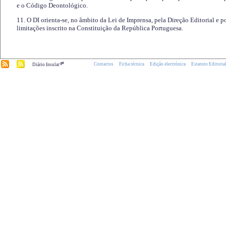
e o Código Deontológico.
11. O DI orienta-se, no âmbito da Lei de Imprensa, pela Direção Editorial e p
limitações inscrito na Constituição da República Portuguesa.
.pt
Contactos
Ficha técnica
Edição electrónica
Estatuto Editoria
Diário Insular