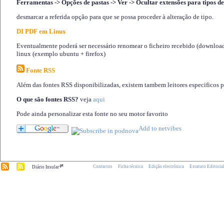
Ferramentas -> Opções de pastas -> Ver -> Ocultar extensões para tipos de
desmarcar a referida opção para que se possa proceder à alteração de tipo.
DI PDF em Linux
Eventualmente poderá ser necessário renomear o ficheiro recebido (download)
linux (exemplo ubuntu + firefox)
Fonte RSS
Além das fontes RSS disponibilizadas, existem tambem leitores especificos 
O que são fontes RSS?
veja
aqui
Pode ainda personalizar esta fonte no seu motor favorito
.pt
Contactos
Ficha técnica
Edição electrónica
Estatuto Editoria
Diário Insular