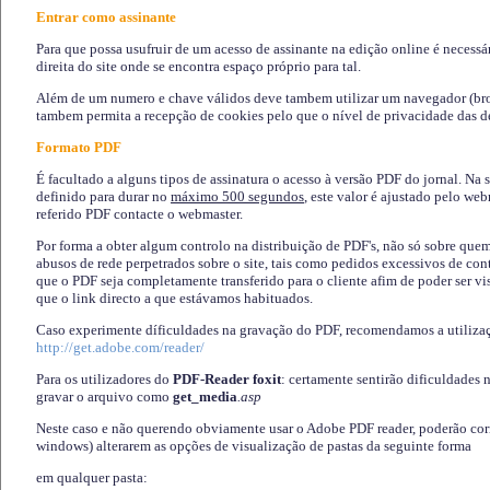
Entrar como assinante
Para que possa usufruir de um acesso de assinante na edição online é necessá
direita do site onde se encontra espaço próprio para tal.
Além de um numero e chave válidos deve tambem utilizar um navegador (brows
tambem permita a recepção de cookies pelo que o nível de privacidade das d
Formato PDF
É facultado a alguns tipos de assinatura o acesso à versão PDF do jornal. Na 
definido para durar no
máximo 500 segundos
, este valor é ajustado pelo we
referido PDF contacte o webmaster.
Por forma a obter algum controlo na distribuição de PDF's, não só sobre que
abusos de rede perpetrados sobre o site, tais como pedidos excessivos de co
que o PDF seja completamente transferido para o cliente afim de poder ser 
que o link directo a que estávamos habituados.
Caso experimente díficuldades na gravação do PDF, recomendamos a utiliza
http://get.adobe.com/reader/
Para os utilizadores do
PDF-Reader foxit
: certamente sentirão dificuldades 
gravar o arquivo como
get_media
.asp
Neste caso e não querendo obviamente usar o Adobe PDF reader, poderão corrig
windows) alterarem as opções de visualização de pastas da seguinte forma
em qualquer pasta
: