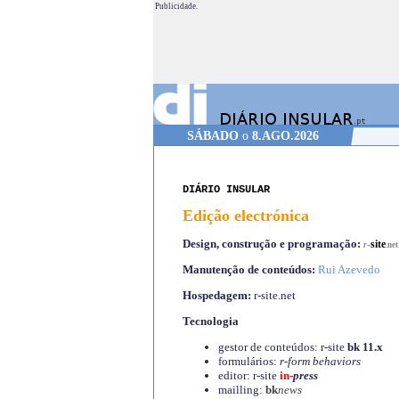
Publicidade.
SÁBADO
o
8.AGO.2026
DIÁRIO INSULAR
Edição electrónica
Design, construção e programação:
-
site
r
.net
Manutenção de conteúdos:
Rui Azevedo
Hospedagem:
r-site.net
Tecnologia
gestor de conteúdos: r-site
bk 11.x
formulários:
r-form behaviors
editor: r-site
in-
press
mailling:
bk
news