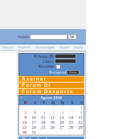
Pesquisa:
Editorial
Entrevista
Fotoreportagem
Opinião
Região
Nº Assin./ID:
Chave:
Recordar:
Recuperar
Assinar
Forum DI
Forum Desporto
<
Agosto 2026
D
S
T
Q
Q
S
S
1
2
3
4
5
6
7
8
9
10
11
12
13
14
15
16
17
18
19
20
21
22
23
24
25
26
27
28
29
30
31