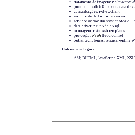
tratamento de imagem:
r-site server s
protocolo: xdb 6.0 - remote data driv
comunicações: r-site xclient
servidor de dados: r-site xserver
servidor de documentos:
en
M
edia
- l
data driver: r-site xdb e xsql
montagem: r-site xslt templates
protecção:
Noah
flood control
outras tecnologias: rentacar-online
Outras tecnologias:
ASP, DHTML, JavaScript, XML, XSLT,