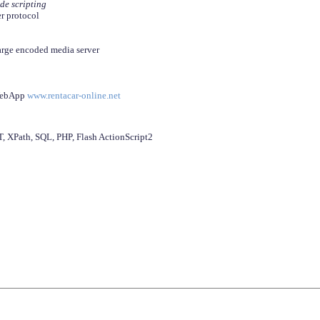
ide scripting
er protocol
arge encoded media server
 WebApp
www.rentacar-online.net
 XPath, SQL, PHP, Flash ActionScript2