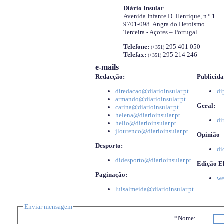
Diário Insular
Avenida Infante D. Henrique, n.º 1
9701-098 Angra do Heroísmo
Terceira - Açores – Portugal.
Telefone:
295 401 050
(+351)
Telefax:
295 214 246
(+351)
e-mails
Redacção:
Publicida
diredacao@diarioinsular.pt
di
armando@diarioinsular.pt
Geral:
carina@diarioinsular.pt
helena@diarioinsular.pt
di
helio@diarioinsular.pt
jlourenco@diarioinsular.pt
Opinião
Desporto:
di
didesporto@diarioinsular.pt
Edição El
Paginação:
we
luisalmeida@diarioinsular.pt
Enviar mensagem
*Nome: