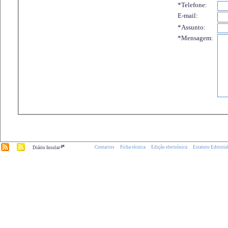
*Telefone:
E-mail:
*Assunto:
*Mensagem:
.pt
Contactos
Ficha técnica
Edição electrónica
Estatuto Editoria
Diário Insular