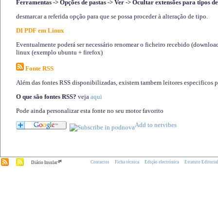
Ferramentas -> Opções de pastas -> Ver -> Ocultar extensões para tipos de
desmarcar a referida opção para que se possa proceder à alteração de tipo.
DI PDF em Linux
Eventualmente poderá ser necessário renomear o ficheiro recebido (download)
linux (exemplo ubuntu + firefox)
Fonte RSS
Além das fontes RSS disponibilizadas, existem tambem leitores especificos 
O que são fontes RSS?
veja
aqui
Pode ainda personalizar esta fonte no seu motor favorito
.pt
Contactos
Ficha técnica
Edição electrónica
Estatuto Editoria
Diário Insular