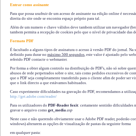
Entrar como assinante
Para que possa usufruir de um acesso de assinante na edição online é necessá
direita do site onde se encontra espaço próprio para tal.
Além de um numero e chave válidos deve tambem utilizar um navegador (brows
tambem permita a recepção de cookies pelo que o nível de privacidade das d
Formato PDF
É facultado a alguns tipos de assinatura o acesso à versão PDF do jornal. Na 
definido para durar no
máximo 500 segundos
, este valor é ajustado pelo we
referido PDF contacte o webmaster.
Por forma a obter algum controlo na distribuição de PDF's, não só sobre que
abusos de rede perpetrados sobre o site, tais como pedidos excessivos de co
que o PDF seja completamente transferido para o cliente afim de poder ser 
que o link directo a que estávamos habituados.
Caso experimente díficuldades na gravação do PDF, recomendamos a utiliza
http://get.adobe.com/reader/
Para os utilizadores do
PDF-Reader foxit
: certamente sentirão dificuldades 
gravar o arquivo como
get_media
.asp
Neste caso e não querendo obviamente usar o Adobe PDF reader, poderão corrig
windows) alterarem as opções de visualização de pastas da seguinte forma
em qualquer pasta
: