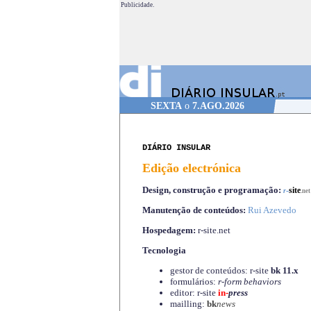
Publicidade.
SEXTA
o
7.AGO.2026
DIÁRIO INSULAR
Edição electrónica
Design, construção e programação:
-
site
r
.net
Manutenção de conteúdos:
Rui Azevedo
Hospedagem:
r-site.net
Tecnologia
gestor de conteúdos: r-site
bk 11.x
formulários:
r-form behaviors
editor: r-site
in-
press
mailling:
bk
news