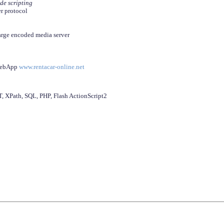
ide scripting
er protocol
arge encoded media server
 WebApp
www.rentacar-online.net
 XPath, SQL, PHP, Flash ActionScript2