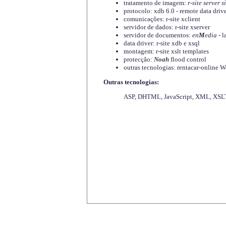
tratamento de imagem:
r-site server s
protocolo: xdb 6.0 - remote data driv
comunicações: r-site xclient
servidor de dados: r-site xserver
servidor de documentos:
en
M
edia
- l
data driver: r-site xdb e xsql
montagem: r-site xslt templates
protecção:
Noah
flood control
outras tecnologias: rentacar-online
Outras tecnologias:
ASP, DHTML, JavaScript, XML, XSLT,