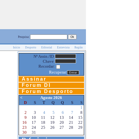
Pesquisa:
Início
Desporto
Editorial
Entrevista
Região
Nº Assin./ID:
Chave:
Recordar:
Recuperar
Assinar
Forum DI
Forum Desporto
<
Agosto 2026
D
S
T
Q
Q
S
S
1
2
3
4
5
6
7
8
9
10
11
12
13
14
15
16
17
18
19
20
21
22
23
24
25
26
27
28
29
30
31