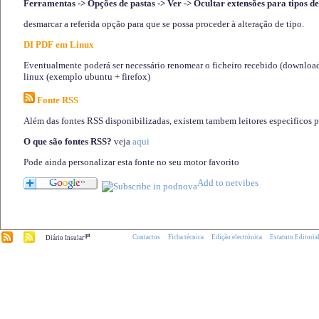
Ferramentas -> Opções de pastas -> Ver -> Ocultar extensões para tipos de
desmarcar a referida opção para que se possa proceder à alteração de tipo.
DI PDF em Linux
Eventualmente poderá ser necessário renomear o ficheiro recebido (download)
linux (exemplo ubuntu + firefox)
Fonte RSS
Além das fontes RSS disponibilizadas, existem tambem leitores especificos 
O que são fontes RSS?
veja
aqui
Pode ainda personalizar esta fonte no seu motor favorito
.pt
Contactos
Ficha técnica
Edição electrónica
Estatuto Editoria
Diário Insular