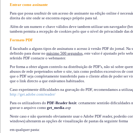
Entrar como assinante
Para que possa usufruir de um acesso de assinante na edição online é necessá
direita do site onde se encontra espaço próprio para tal.
Além de um numero e chave válidos deve tambem utilizar um navegador (brows
tambem permita a recepção de cookies pelo que o nível de privacidade das d
Formato PDF
É facultado a alguns tipos de assinatura o acesso à versão PDF do jornal. Na 
definido para durar no
máximo 500 segundos
, este valor é ajustado pelo we
referido PDF contacte o webmaster.
Por forma a obter algum controlo na distribuição de PDF's, não só sobre que
abusos de rede perpetrados sobre o site, tais como pedidos excessivos de co
que o PDF seja completamente transferido para o cliente afim de poder ser 
que o link directo a que estávamos habituados.
Caso experimente díficuldades na gravação do PDF, recomendamos a utiliza
http://get.adobe.com/reader/
Para os utilizadores do
PDF-Reader foxit
: certamente sentirão dificuldades 
gravar o arquivo como
get_media
.asp
Neste caso e não querendo obviamente usar o Adobe PDF reader, poderão corrig
windows) alterarem as opções de visualização de pastas da seguinte forma
em qualquer pasta
: