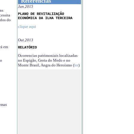
Referências
Jan.2015
ns
PLANO DE REVITALIZAÇÃO
essita
ECONÓMICA DA ILHA TERCEIRA
ndos do
clique aqui
Out.2013
rá em
RELATÓRIO
Ocorrencias patrimoniais localizadas
no Espigão, Grota do Medo e no
no
Monte Brasil, Angra do Heroísmo (
ler
)
temas