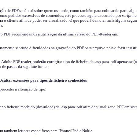
ição de PDF's, não só sobre quem os acede, como também para colocar de parte algu
s como pedidos excessivos de conteúdos, este processo agora executado por
script
nec
ra o cliente afim de poder ser visualizado. O que poderá demorar mais alguns segu
s.
do PDF, recomendamos a utilização da última versão do PDF-Reader em:
ertamente sentirão dificuldades na gravação do PDF para arquivo pois o foxit insisti
dobe PDF reader, poderão corrigir o tipo de ficheiro de .asp para .pdf apenas se (
 de pastas da seguinte forma
Ocultar extensões para tipos de ficheiro conhecidos
proceder à alteração de tipo.
 o ficheiro recebido (download) de .asp para .pdf afim de visualizar o PDF em sis
em tambem leitores especificos para IPhone/IPad e Nokia.