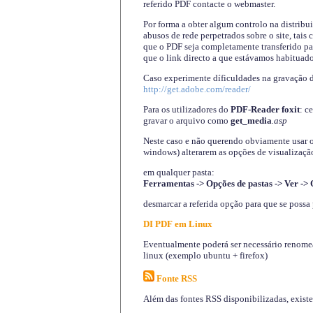
referido PDF contacte o webmaster.
Por forma a obter algum controlo na distribu
abusos de rede perpetrados sobre o site, tai
que o PDF seja completamente transferido pa
que o link directo a que estávamos habituado
Caso experimente díficuldades na gravação 
http://get.adobe.com/reader/
Para os utilizadores do
PDF-Reader foxit
: c
gravar o arquivo como
get_media
.asp
Neste caso e não querendo obviamente usar o A
windows) alterarem as opções de visualização
em qualquer pasta
:
Ferramentas -> Opções de pastas -> Ver -> 
desmarcar a referida opção para que se possa 
DI PDF em Linux
Eventualmente poderá ser necessário renomear
linux (exemplo ubuntu + firefox)
Fonte RSS
Além das fontes RSS disponibilizadas, exist