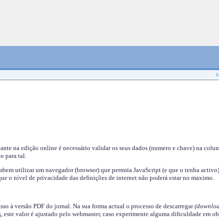
I
nante na edição online é necessário validar os seus dados (numero e chave) na colu
o para tal.
em utilizar um navegador (browser) que permita JavaScript (e que o tenha activo)
ue o nível de privacidade das definições de internet não poderá estar no maximo.
esso à versão PDF do jornal. Na sua forma actual o processo de descarregar
(downloa
s
, este valor é ajustado pelo webmaster, caso experimente alguma dificuldade em ob