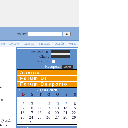
Pesquisa:
nício
Desporto
Editorial
Entrevista
Opinião
Região
Nº Assin./ID:
Chave:
Recordar:
Recuperar
Assinar
Forum DI
Forum Desporto
na
<
Agosto 2026
D
S
T
Q
Q
S
S
1
 e
2
3
4
5
6
7
8
9
10
11
12
13
14
15
16
17
18
19
20
21
22
23
24
25
26
27
28
29
d)
está
30
31
ter o