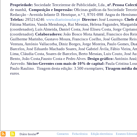
Propriedade:
Sociedade Terceirense de Publicidade, Lda.,
nº. Pessoa Colect
de manhã,
Composição e Impressão:
Oficinas gráficas da Sociedade Tercei
Redacção - Avenida Infante D. Henrique, n.º 1, 9701-098 Angra do Heroísmo 
Telefax:
295214246.
www.diarioinsular.pt
Director:
José Lourenço.
Chefe 
Fátima Martins, Vanda Mendonça, Rui Messias, Helena Fagundes, Margarida
(coordenador), Luís Almeida, Daniel Costa, José Eliseu Costa, Jorge Cipria
(coordenador).
Colaboradores:
João Bosco Mota Amaral, Francisco dos Reis
Guilherme Marinho, Gustavo Moura, Francisco Coelho, José Guilherme Reis 
Ventura, António Vallacorba, Diniz Borges, Jorge Moreira, Paulo Gomes, Duar
Barcelos, José Eduardo Machado Soares, José Gabriel Ávila, Fábio Vieira, A
Lima, Cláudia Costa, Soares de Barcelos, Berto Messias, Luis Couto, José A
Bento, João Costa,Fausto Costa e Pedro Alves.
Design gráfico:
António Araú
Azevedo.
Sócios-Gerentes com mais de 10% de capital:
Paula Cristina Lou
Paulo Raulino. Tiragem desta edição: 3.500 exemplares;
Tiragem média do
euros.
.pt
Contactos
Ficha técnica
Edição electrónica
Estatuto Editoria
Diário Insular