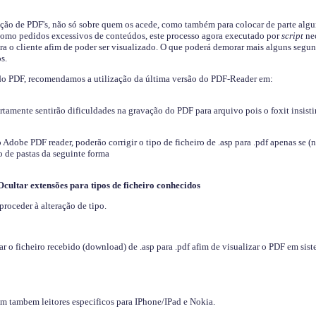
ição de PDF's, não só sobre quem os acede, como também para colocar de parte algu
s como pedidos excessivos de conteúdos, este processo agora executado por
script
nec
ra o cliente afim de poder ser visualizado. O que poderá demorar mais alguns segu
s.
do PDF, recomendamos a utilização da última versão do PDF-Reader em:
ertamente sentirão dificuldades na gravação do PDF para arquivo pois o foxit insisti
dobe PDF reader, poderão corrigir o tipo de ficheiro de .asp para .pdf apenas se (
 de pastas da seguinte forma
Ocultar extensões para tipos de ficheiro conhecidos
proceder à alteração de tipo.
 o ficheiro recebido (download) de .asp para .pdf afim de visualizar o PDF em sis
em tambem leitores especificos para IPhone/IPad e Nokia.