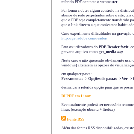
referido PDF contacte o webmaster.
Por forma a obter algum controlo na distribu
abusos de rede perpetrados sobre o site, tai
que o PDF seja completamente transferido pa
que o link directo a que estávamos habituado
Caso experimente díficuldades na gravação 
http://get.adobe.com/reader/
Para os utilizadores do
PDF-Reader foxit
: c
gravar o arquivo como
get_media
.asp
Neste caso e não querendo obviamente usar o A
windows) alterarem as opções de visualização
em qualquer pasta
:
Ferramentas -> Opções de pastas -> Ver -> 
desmarcar a referida opção para que se possa 
DI PDF em Linux
Eventualmente poderá ser necessário renomear
linux (exemplo ubuntu + firefox)
Fonte RSS
Além das fontes RSS disponibilizadas, exist