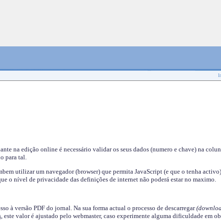
I
nante na edição online é necessário validar os seus dados (numero e chave) na colu
o para tal.
em utilizar um navegador (browser) que permita JavaScript (e que o tenha activo)
ue o nível de privacidade das definições de internet não poderá estar no maximo.
esso à versão PDF do jornal. Na sua forma actual o processo de descarregar
(downloa
s
, este valor é ajustado pelo webmaster, caso experimente alguma dificuldade em ob