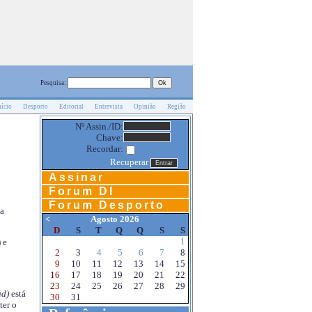
Pesquisa:
nício
Desporto
Editorial
Entrevista
Opinião
Região
Nº Assin./ID:
Chave:
Recordar:
Recuperar
Assinar
Forum DI
Forum Desporto
na
<
Agosto 2026
D
S
T
Q
Q
S
S
1
 e
2
3
4
5
6
7
8
9
10
11
12
13
14
15
16
17
18
19
20
21
22
23
24
25
26
27
28
29
d)
está
30
31
ter o