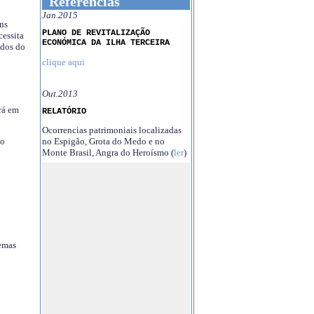
Referências
Jan.2015
ns
PLANO DE REVITALIZAÇÃO
essita
ECONÓMICA DA ILHA TERCEIRA
ndos do
clique aqui
Out.2013
rá em
RELATÓRIO
Ocorrencias patrimoniais localizadas
no Espigão, Grota do Medo e no
no
Monte Brasil, Angra do Heroísmo (
ler
)
temas