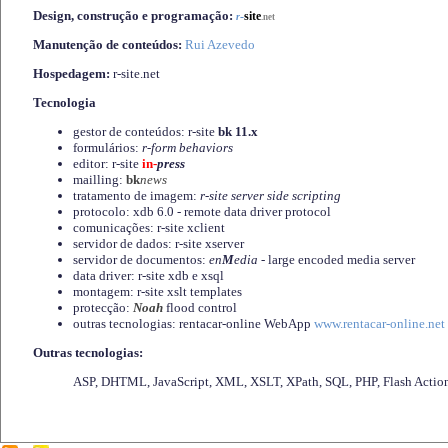
Design, construção e programação:
-
site
r
.net
Manutenção de conteúdos:
Rui Azevedo
Hospedagem:
r-site.net
Tecnologia
gestor de conteúdos: r-site
bk 11.x
formulários:
r-form behaviors
editor: r-site
in-
press
mailling:
bk
news
tratamento de imagem:
r-site server side scripting
protocolo: xdb 6.0 - remote data driver protocol
comunicações: r-site xclient
servidor de dados: r-site xserver
servidor de documentos:
en
M
edia
- large encoded media server
data driver: r-site xdb e xsql
montagem: r-site xslt templates
protecção:
Noah
flood control
outras tecnologias: rentacar-online WebApp
www.rentacar-online.net
Outras tecnologias:
ASP, DHTML, JavaScript, XML, XSLT, XPath, SQL, PHP, Flash Actio