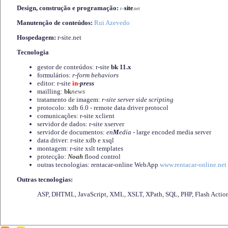
Design, construção e programação:
-
site
r
.net
Manutenção de conteúdos:
Rui Azevedo
Hospedagem:
r-site.net
Tecnologia
gestor de conteúdos: r-site
bk 11.x
formulários:
r-form behaviors
editor: r-site
in-
press
mailling:
bk
news
tratamento de imagem:
r-site server side scripting
protocolo: xdb 6.0 - remote data driver protocol
comunicações: r-site xclient
servidor de dados: r-site xserver
servidor de documentos:
en
M
edia
- large encoded media server
data driver: r-site xdb e xsql
montagem: r-site xslt templates
protecção:
Noah
flood control
outras tecnologias: rentacar-online WebApp
www.rentacar-online.net
Outras tecnologias:
ASP, DHTML, JavaScript, XML, XSLT, XPath, SQL, PHP, Flash Actio