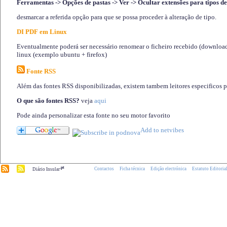
Ferramentas -> Opções de pastas -> Ver -> Ocultar extensões para tipos de
desmarcar a referida opção para que se possa proceder à alteração de tipo.
DI PDF em Linux
Eventualmente poderá ser necessário renomear o ficheiro recebido (download)
linux (exemplo ubuntu + firefox)
Fonte RSS
Além das fontes RSS disponibilizadas, existem tambem leitores especificos 
O que são fontes RSS?
veja
aqui
Pode ainda personalizar esta fonte no seu motor favorito
.pt
Contactos
Ficha técnica
Edição electrónica
Estatuto Editoria
Diário Insular