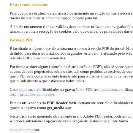
Entrar como assinante
Para que possa usufruir de um acesso de assinante na edição online é necessá
direita do site onde se encontra espaço próprio para tal.
Além de um numero e chave válidos deve tambem utilizar um navegador (brows
tambem permita a recepção de cookies pelo que o nível de privacidade das d
Formato PDF
É facultado a alguns tipos de assinatura o acesso à versão PDF do jornal. Na 
definido para durar no
máximo 500 segundos
, este valor é ajustado pelo we
referido PDF contacte o webmaster.
Por forma a obter algum controlo na distribuição de PDF's, não só sobre que
abusos de rede perpetrados sobre o site, tais como pedidos excessivos de co
que o PDF seja completamente transferido para o cliente afim de poder ser 
que o link directo a que estávamos habituados.
Caso experimente díficuldades na gravação do PDF, recomendamos a utiliza
http://get.adobe.com/reader/
Para os utilizadores do
PDF-Reader foxit
: certamente sentirão dificuldades 
gravar o arquivo como
get_media
.asp
Neste caso e não querendo obviamente usar o Adobe PDF reader, poderão corrig
windows) alterarem as opções de visualização de pastas da seguinte forma
em qualquer pasta
: