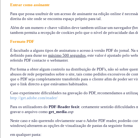
Entrar como assinante
Para que possa usufruir de um acesso de assinante na edição online é necessá
direita do site onde se encontra espaço próprio para tal.
Além de um numero e chave válidos deve tambem utilizar um navegador (brows
tambem permita a recepção de cookies pelo que o nível de privacidade das d
Formato PDF
É facultado a alguns tipos de assinatura o acesso à versão PDF do jornal. Na 
definido para durar no
máximo 500 segundos
, este valor é ajustado pelo we
referido PDF contacte o webmaster.
Por forma a obter algum controlo na distribuição de PDF's, não só sobre que
abusos de rede perpetrados sobre o site, tais como pedidos excessivos de co
que o PDF seja completamente transferido para o cliente afim de poder ser 
que o link directo a que estávamos habituados.
Caso experimente díficuldades na gravação do PDF, recomendamos a utiliza
http://get.adobe.com/reader/
Para os utilizadores do
PDF-Reader foxit
: certamente sentirão dificuldades 
gravar o arquivo como
get_media
.asp
Neste caso e não querendo obviamente usar o Adobe PDF reader, poderão corrig
windows) alterarem as opções de visualização de pastas da seguinte forma
em qualquer pasta
: