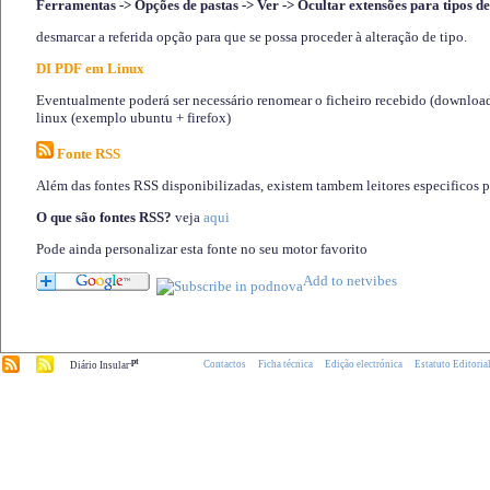
Ferramentas -> Opções de pastas -> Ver -> Ocultar extensões para tipos de
desmarcar a referida opção para que se possa proceder à alteração de tipo.
DI PDF em Linux
Eventualmente poderá ser necessário renomear o ficheiro recebido (download)
linux (exemplo ubuntu + firefox)
Fonte RSS
Além das fontes RSS disponibilizadas, existem tambem leitores especificos 
O que são fontes RSS?
veja
aqui
Pode ainda personalizar esta fonte no seu motor favorito
.pt
Contactos
Ficha técnica
Edição electrónica
Estatuto Editoria
Diário Insular