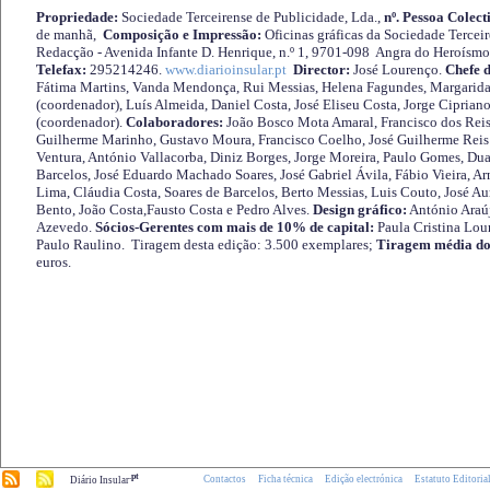
Propriedade:
Sociedade Terceirense de Publicidade, Lda.,
nº. Pessoa Colect
de manhã,
Composição e Impressão:
Oficinas gráficas da Sociedade Tercei
Redacção - Avenida Infante D. Henrique, n.º 1, 9701-098 Angra do Heroísmo 
Telefax:
295214246.
www.diarioinsular.pt
Director:
José Lourenço.
Chefe 
Fátima Martins, Vanda Mendonça, Rui Messias, Helena Fagundes, Margarida
(coordenador), Luís Almeida, Daniel Costa, José Eliseu Costa, Jorge Cipria
(coordenador).
Colaboradores:
João Bosco Mota Amaral, Francisco dos Reis
Guilherme Marinho, Gustavo Moura, Francisco Coelho, José Guilherme Reis 
Ventura, António Vallacorba, Diniz Borges, Jorge Moreira, Paulo Gomes, Duar
Barcelos, José Eduardo Machado Soares, José Gabriel Ávila, Fábio Vieira, A
Lima, Cláudia Costa, Soares de Barcelos, Berto Messias, Luis Couto, José A
Bento, João Costa,Fausto Costa e Pedro Alves.
Design gráfico:
António Araú
Azevedo.
Sócios-Gerentes com mais de 10% de capital:
Paula Cristina Lou
Paulo Raulino. Tiragem desta edição: 3.500 exemplares;
Tiragem média do
euros.
.pt
Contactos
Ficha técnica
Edição electrónica
Estatuto Editoria
Diário Insular