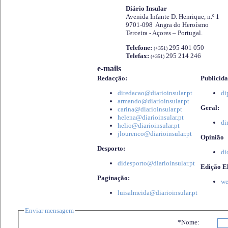
Diário Insular
Avenida Infante D. Henrique, n.º 1
9701-098 Angra do Heroísmo
Terceira - Açores – Portugal.
Telefone:
295 401 050
(+351)
Telefax:
295 214 246
(+351)
e-mails
Redacção:
Publicida
diredacao@diarioinsular.pt
di
armando@diarioinsular.pt
Geral:
carina@diarioinsular.pt
helena@diarioinsular.pt
di
helio@diarioinsular.pt
jlourenco@diarioinsular.pt
Opinião
Desporto:
di
didesporto@diarioinsular.pt
Edição El
Paginação:
we
luisalmeida@diarioinsular.pt
Enviar mensagem
*Nome: