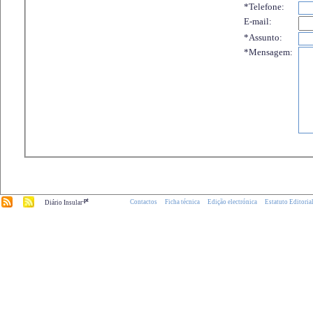
*Telefone:
E-mail:
*Assunto:
*Mensagem:
.pt
Contactos
Ficha técnica
Edição electrónica
Estatuto Editoria
Diário Insular