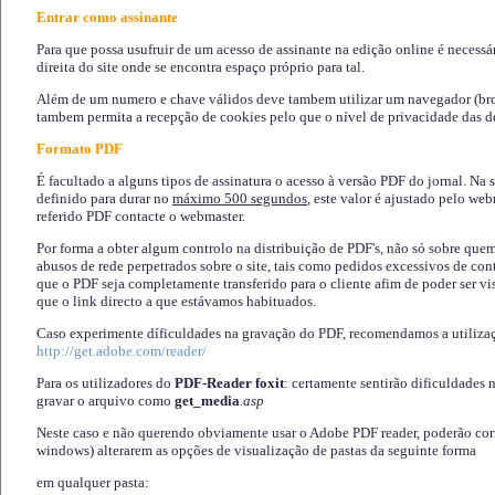
Entrar como assinante
Para que possa usufruir de um acesso de assinante na edição online é necessá
direita do site onde se encontra espaço próprio para tal.
Além de um numero e chave válidos deve tambem utilizar um navegador (brows
tambem permita a recepção de cookies pelo que o nível de privacidade das d
Formato PDF
É facultado a alguns tipos de assinatura o acesso à versão PDF do jornal. Na 
definido para durar no
máximo 500 segundos
, este valor é ajustado pelo we
referido PDF contacte o webmaster.
Por forma a obter algum controlo na distribuição de PDF's, não só sobre que
abusos de rede perpetrados sobre o site, tais como pedidos excessivos de co
que o PDF seja completamente transferido para o cliente afim de poder ser 
que o link directo a que estávamos habituados.
Caso experimente díficuldades na gravação do PDF, recomendamos a utiliza
http://get.adobe.com/reader/
Para os utilizadores do
PDF-Reader foxit
: certamente sentirão dificuldades 
gravar o arquivo como
get_media
.asp
Neste caso e não querendo obviamente usar o Adobe PDF reader, poderão corrig
windows) alterarem as opções de visualização de pastas da seguinte forma
em qualquer pasta
: