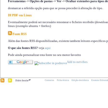
Ferramentas -> Opções de pastas -> Ver -> Ocultar extensões para tipos de
desmarcar a referida opção para que se possa proceder à alteração de tipo.
DI PDF em Linux
Eventualmente poderá ser necessário renomear o ficheiro recebido (download)
linux (exemplo ubuntu + firefox)
Fonte RSS
Além das fontes RSS disponibilizadas, existem tambem leitores especificos 
O que são fontes RSS?
veja
aqui
Pode ainda personalizar esta fonte no seu motor favorito
.pt
Contactos
Ficha técnica
Edição electrónica
Estatuto Editoria
Diário Insular