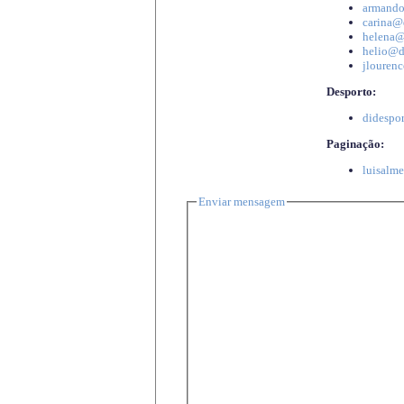
armando
carina@d
helena@d
helio@di
jlourenc
Desporto:
didespor
Paginação:
luisalme
Enviar mensagem