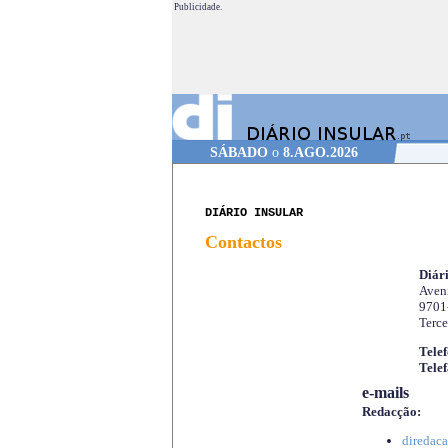
Publicidade.
SÁBADO
o
8.AGO.2026
DIÁRIO INSULAR
Contactos
Diári
Aveni
9701
Terce
Telef
Telef
e-mails
Redacção:
diredaca