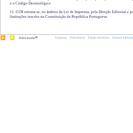
e o Código Deontológico.
11. O DI orienta-se, no âmbito da Lei de Imprensa, pela Direção Editorial e p
limitações inscrito na Constituição da República Portuguesa.
.pt
Contactos
Ficha técnica
Edição electrónica
Estatuto Editoria
Diário Insular