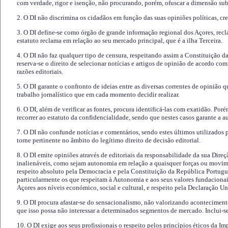
com verdade, rigor e isenção, não procurando, porém, ofuscar a dimensão subj
2. O DI não discrimina os cidadãos em função das suas opiniões políticas, cre
3. O DI define-se como órgão de grande informação regional dos Açores, recl
estatuto reclama em relação ao seu mercado principal, que é a ilha Terceira.
4. O DI não faz qualquer tipo de censura, respeitando assim a Constituição 
reserva-se o direito de selecionar notícias e artigos de opinião de acordo co
razões editoriais.
5. O DI garante o confronto de ideias entre as diversas correntes de opinião 
trabalho jornalístico que em cada momento decidir realizar.
6. O DI, além de verificar as fontes, procura identificá-las com exatidão. Poré
recorrer ao estatuto da confidencialidade, sendo que nestes casos garante a 
7. O DI não confunde notícias e comentários, sendo estes últimos utilizados 
torne pertinente no âmbito do legítimo direito de decisão editorial.
8. O DI emite opiniões através de editoriais da responsabilidade da sua Direç
inalienáveis, como sejam autonomia em relação a quaisquer forças ou movime
respeito absoluto pela Democracia e pela Constituição da República Portugue
particularmente os que respeitam à Autonomia e aos seus valores fundacion
Açores aos níveis económico, social e cultural, e respeito pela Declaração U
9. O DI procura afastar-se do sensacionalismo, não valorizando aconteciment
que isso possa não interessar a determinados segmentos de mercado. Inclui-se
10. O DI exige aos seus profissionais o respeito pelos princípios éticos da I