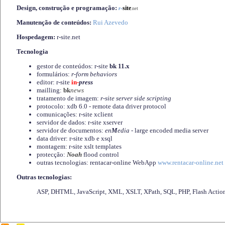
Design, construção e programação:
-
site
r
.net
Manutenção de conteúdos:
Rui Azevedo
Hospedagem:
r-site.net
Tecnologia
gestor de conteúdos: r-site
bk 11.x
formulários:
r-form behaviors
editor: r-site
in-
press
mailling:
bk
news
tratamento de imagem:
r-site server side scripting
protocolo: xdb 6.0 - remote data driver protocol
comunicações: r-site xclient
servidor de dados: r-site xserver
servidor de documentos:
en
M
edia
- large encoded media server
data driver: r-site xdb e xsql
montagem: r-site xslt templates
protecção:
Noah
flood control
outras tecnologias: rentacar-online WebApp
www.rentacar-online.net
Outras tecnologias:
ASP, DHTML, JavaScript, XML, XSLT, XPath, SQL, PHP, Flash Actio