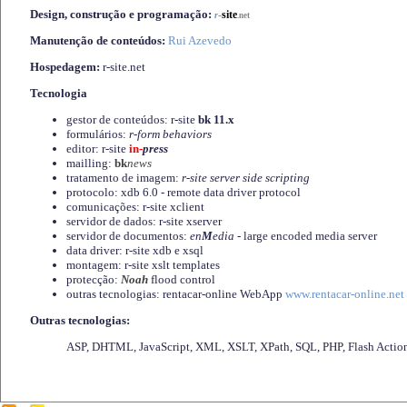
Design, construção e programação:
-
site
r
.net
Manutenção de conteúdos:
Rui Azevedo
Hospedagem:
r-site.net
Tecnologia
gestor de conteúdos: r-site
bk 11.x
formulários:
r-form behaviors
editor: r-site
in-
press
mailling:
bk
news
tratamento de imagem:
r-site server side scripting
protocolo: xdb 6.0 - remote data driver protocol
comunicações: r-site xclient
servidor de dados: r-site xserver
servidor de documentos:
en
M
edia
- large encoded media server
data driver: r-site xdb e xsql
montagem: r-site xslt templates
protecção:
Noah
flood control
outras tecnologias: rentacar-online WebApp
www.rentacar-online.net
Outras tecnologias:
ASP, DHTML, JavaScript, XML, XSLT, XPath, SQL, PHP, Flash Actio