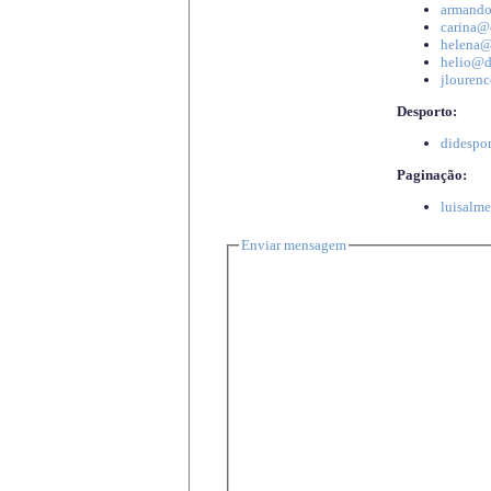
armando
carina@d
helena@d
helio@di
jlourenc
Desporto:
didespor
Paginação:
luisalme
Enviar mensagem