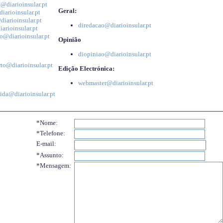
@diarioinsular.pt
Geral:
iarioinsular.pt
iarioinsular.pt
diredacao@diarioinsular.pt
arioinsular.pt
o@diarioinsular.pt
Opinião
diopiniao@diarioinsular.pt
to@diarioinsular.pt
Edição Electrónica:
webmaster@diarioinsular.pt
ida@diarioinsular.pt
*Nome:
*Telefone:
E-mail:
*Assunto:
*Mensagem: