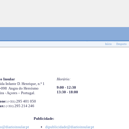
Início
Desporto
o Insular
Horário:
da Infante D. Henrique, n.º 1
9:00 - 12:30
-098 Angra do Heroísmo
13:30 - 18:00
ira - Açores – Portugal.
one:
295 401 050
(+351)
ax:
295 214 246
(+351)
Publicidade:
o@diarioinsular.pt
dipublicidade@diarioinsular.pt