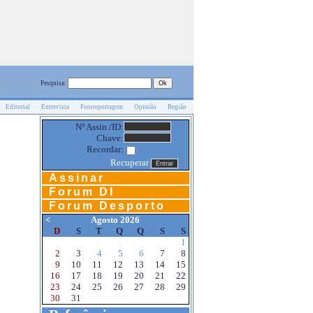
Pesquisa:
Editorial
Entrevista
Fotoreportagem
Opinião
Região
Nº Assin./ID:
Chave:
Recordar:
Recuperar
Assinar
Forum DI
Forum Desporto
<
Agosto 2026
D
S
T
Q
Q
S
S
1
2
3
4
5
6
7
8
9
10
11
12
13
14
15
16
17
18
19
20
21
22
23
24
25
26
27
28
29
30
31