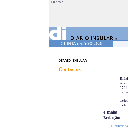
Publicidade.
QUINTA
o
6.AGO.2026
DIÁRIO INSULAR
Contactos
Diári
Aveni
9701
Terce
Telef
Telef
e-mails
Redacção:
diredaca