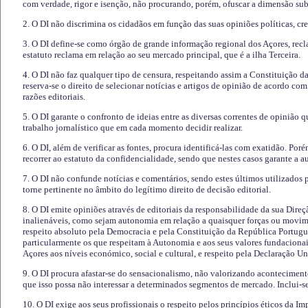
com verdade, rigor e isenção, não procurando, porém, ofuscar a dimensão subj
2. O DI não discrimina os cidadãos em função das suas opiniões políticas, cre
3. O DI define-se como órgão de grande informação regional dos Açores, recl
estatuto reclama em relação ao seu mercado principal, que é a ilha Terceira.
4. O DI não faz qualquer tipo de censura, respeitando assim a Constituição 
reserva-se o direito de selecionar notícias e artigos de opinião de acordo co
razões editoriais.
5. O DI garante o confronto de ideias entre as diversas correntes de opinião 
trabalho jornalístico que em cada momento decidir realizar.
6. O DI, além de verificar as fontes, procura identificá-las com exatidão. Poré
recorrer ao estatuto da confidencialidade, sendo que nestes casos garante a 
7. O DI não confunde notícias e comentários, sendo estes últimos utilizados 
torne pertinente no âmbito do legítimo direito de decisão editorial.
8. O DI emite opiniões através de editoriais da responsabilidade da sua Direç
inalienáveis, como sejam autonomia em relação a quaisquer forças ou movime
respeito absoluto pela Democracia e pela Constituição da República Portugue
particularmente os que respeitam à Autonomia e aos seus valores fundacion
Açores aos níveis económico, social e cultural, e respeito pela Declaração U
9. O DI procura afastar-se do sensacionalismo, não valorizando aconteciment
que isso possa não interessar a determinados segmentos de mercado. Inclui-se
10. O DI exige aos seus profissionais o respeito pelos princípios éticos da I