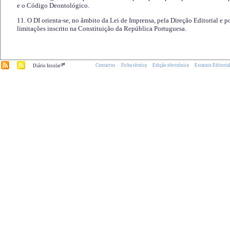
e o Código Deontológico.
11. O DI orienta-se, no âmbito da Lei de Imprensa, pela Direção Editorial e p
limitações inscrito na Constituição da República Portuguesa.
.pt
Contactos
Ficha técnica
Edição electrónica
Estatuto Editoria
Diário Insular