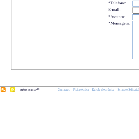
*Telefone:
E-mail:
*Assunto:
*Mensagem:
.pt
Contactos
Ficha técnica
Edição electrónica
Estatuto Editoria
Diário Insular