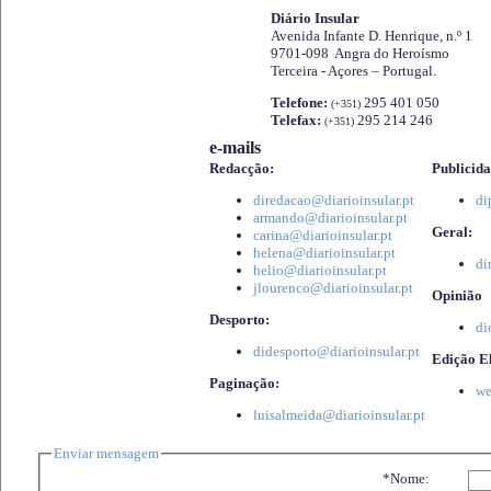
Diário Insular
Avenida Infante D. Henrique, n.º 1
9701-098 Angra do Heroísmo
Terceira - Açores – Portugal.
Telefone:
295 401 050
(+351)
Telefax:
295 214 246
(+351)
e-mails
Redacção:
Publicida
diredacao@diarioinsular.pt
di
armando@diarioinsular.pt
Geral:
carina@diarioinsular.pt
helena@diarioinsular.pt
di
helio@diarioinsular.pt
jlourenco@diarioinsular.pt
Opinião
Desporto:
di
didesporto@diarioinsular.pt
Edição El
Paginação:
we
luisalmeida@diarioinsular.pt
Enviar mensagem
*Nome: