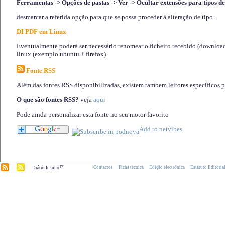
Ferramentas -> Opções de pastas -> Ver -> Ocultar extensões para tipos de
desmarcar a referida opção para que se possa proceder à alteração de tipo.
DI PDF em Linux
Eventualmente poderá ser necessário renomear o ficheiro recebido (download)
linux (exemplo ubuntu + firefox)
Fonte RSS
Além das fontes RSS disponibilizadas, existem tambem leitores especificos 
O que são fontes RSS?
veja
aqui
Pode ainda personalizar esta fonte no seu motor favorito
.pt
Contactos
Ficha técnica
Edição electrónica
Estatuto Editoria
Diário Insular