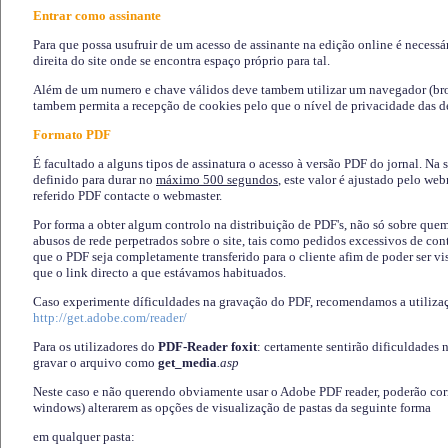
Entrar como assinante
Para que possa usufruir de um acesso de assinante na edição online é necessá
direita do site onde se encontra espaço próprio para tal.
Além de um numero e chave válidos deve tambem utilizar um navegador (brows
tambem permita a recepção de cookies pelo que o nível de privacidade das d
Formato PDF
É facultado a alguns tipos de assinatura o acesso à versão PDF do jornal. Na 
definido para durar no
máximo 500 segundos
, este valor é ajustado pelo we
referido PDF contacte o webmaster.
Por forma a obter algum controlo na distribuição de PDF's, não só sobre que
abusos de rede perpetrados sobre o site, tais como pedidos excessivos de co
que o PDF seja completamente transferido para o cliente afim de poder ser 
que o link directo a que estávamos habituados.
Caso experimente díficuldades na gravação do PDF, recomendamos a utiliza
http://get.adobe.com/reader/
Para os utilizadores do
PDF-Reader foxit
: certamente sentirão dificuldades 
gravar o arquivo como
get_media
.asp
Neste caso e não querendo obviamente usar o Adobe PDF reader, poderão corrig
windows) alterarem as opções de visualização de pastas da seguinte forma
em qualquer pasta
: