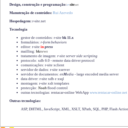
Design, construção e programação:
-
site
r
.net
Manutenção de conteúdos:
Rui Azevedo
Hospedagem:
r-site.net
Tecnologia
gestor de conteúdos: r-site
bk 11.x
formulários:
r-form behaviors
editor: r-site
in-
press
mailling:
bk
news
tratamento de imagem:
r-site server side scripting
protocolo: xdb 6.0 - remote data driver protocol
comunicações: r-site xclient
servidor de dados: r-site xserver
servidor de documentos:
en
M
edia
- large encoded media server
data driver: r-site xdb e xsql
montagem: r-site xslt templates
protecção:
Noah
flood control
outras tecnologias: rentacar-online WebApp
www.rentacar-online.net
Outras tecnologias:
ASP, DHTML, JavaScript, XML, XSLT, XPath, SQL, PHP, Flash Actio