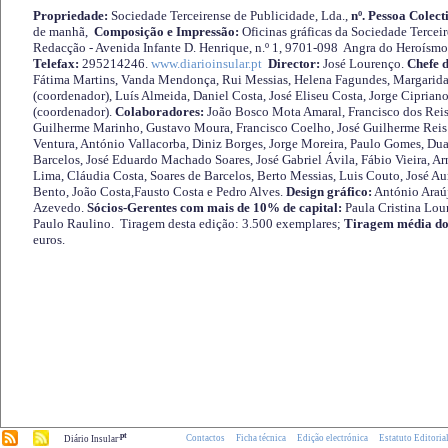
Propriedade:
Sociedade Terceirense de Publicidade, Lda.,
nº. Pessoa Colect
de manhã,
Composição e Impressão:
Oficinas gráficas da Sociedade Tercei
Redacção - Avenida Infante D. Henrique, n.º 1, 9701-098 Angra do Heroísmo 
Telefax:
295214246.
www.diarioinsular.pt
Director:
José Lourenço.
Chefe 
Fátima Martins, Vanda Mendonça, Rui Messias, Helena Fagundes, Margarida
(coordenador), Luís Almeida, Daniel Costa, José Eliseu Costa, Jorge Cipria
(coordenador).
Colaboradores:
João Bosco Mota Amaral, Francisco dos Reis
Guilherme Marinho, Gustavo Moura, Francisco Coelho, José Guilherme Reis 
Ventura, António Vallacorba, Diniz Borges, Jorge Moreira, Paulo Gomes, Duar
Barcelos, José Eduardo Machado Soares, José Gabriel Ávila, Fábio Vieira, A
Lima, Cláudia Costa, Soares de Barcelos, Berto Messias, Luis Couto, José A
Bento, João Costa,Fausto Costa e Pedro Alves.
Design gráfico:
António Araú
Azevedo.
Sócios-Gerentes com mais de 10% de capital:
Paula Cristina Lou
Paulo Raulino. Tiragem desta edição: 3.500 exemplares;
Tiragem média do
euros.
.pt
Contactos
Ficha técnica
Edição electrónica
Estatuto Editoria
Diário Insular