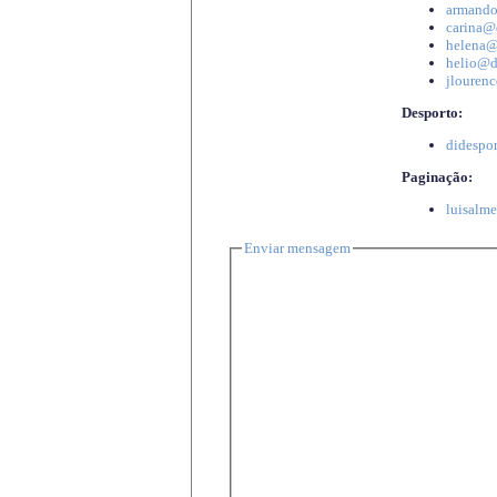
armando
carina@d
helena@d
helio@di
jlourenc
Desporto:
didespor
Paginação:
luisalme
Enviar mensagem