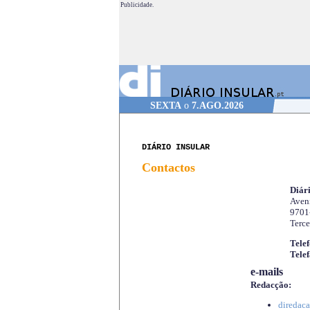
Publicidade.
SEXTA
o
7.AGO.2026
DIÁRIO INSULAR
Contactos
Diári
Aveni
9701
Terce
Telef
Telef
e-mails
Redacção:
diredaca