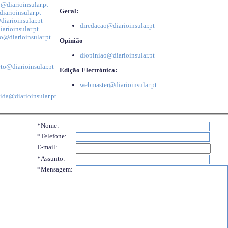
@diarioinsular.pt
Geral:
iarioinsular.pt
iarioinsular.pt
diredacao@diarioinsular.pt
arioinsular.pt
o@diarioinsular.pt
Opinião
diopiniao@diarioinsular.pt
to@diarioinsular.pt
Edição Electrónica:
webmaster@diarioinsular.pt
ida@diarioinsular.pt
*Nome:
*Telefone:
E-mail:
*Assunto:
*Mensagem: