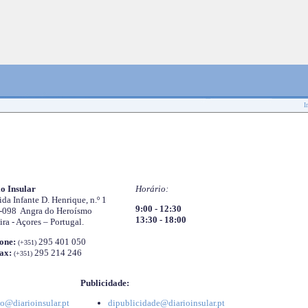
I
o Insular
Horário:
da Infante D. Henrique, n.º 1
9:00 - 12:30
-098 Angra do Heroísmo
13:30 - 18:00
ira - Açores – Portugal.
one:
295 401 050
(+351)
ax:
295 214 246
(+351)
Publicidade:
o@diarioinsular.pt
dipublicidade@diarioinsular.pt