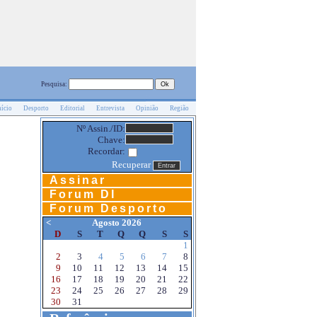
Pesquisa:
nício
Desporto
Editorial
Entrevista
Opinião
Região
Nº Assin./ID:
Chave:
Recordar:
Recuperar
Assinar
Forum DI
Forum Desporto
<
Agosto 2026
D
S
T
Q
Q
S
S
1
2
3
4
5
6
7
8
9
10
11
12
13
14
15
16
17
18
19
20
21
22
23
24
25
26
27
28
29
30
31