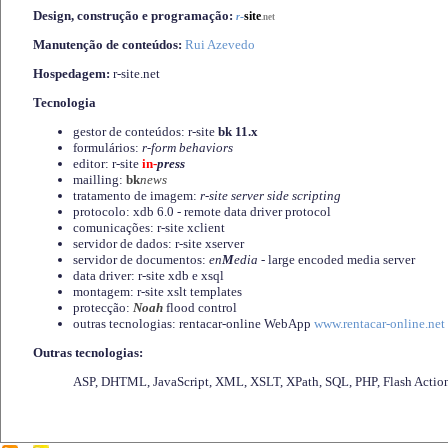
Design, construção e programação:
-
site
r
.net
Manutenção de conteúdos:
Rui Azevedo
Hospedagem:
r-site.net
Tecnologia
gestor de conteúdos: r-site
bk 11.x
formulários:
r-form behaviors
editor: r-site
in-
press
mailling:
bk
news
tratamento de imagem:
r-site server side scripting
protocolo: xdb 6.0 - remote data driver protocol
comunicações: r-site xclient
servidor de dados: r-site xserver
servidor de documentos:
en
M
edia
- large encoded media server
data driver: r-site xdb e xsql
montagem: r-site xslt templates
protecção:
Noah
flood control
outras tecnologias: rentacar-online WebApp
www.rentacar-online.net
Outras tecnologias:
ASP, DHTML, JavaScript, XML, XSLT, XPath, SQL, PHP, Flash Actio