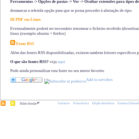
Ferramentas -> Opções de pastas -> Ver -> Ocultar extensões para tipos de
desmarcar a referida opção para que se possa proceder à alteração de tipo.
DI PDF em Linux
Eventualmente poderá ser necessário renomear o ficheiro recebido (download)
linux (exemplo ubuntu + firefox)
Fonte RSS
Além das fontes RSS disponibilizadas, existem tambem leitores especificos 
O que são fontes RSS?
veja
aqui
Pode ainda personalizar esta fonte no seu motor favorito
.pt
Contactos
Ficha técnica
Edição electrónica
Estatuto Editoria
Diário Insular