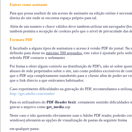
Entrar como assinante
Para que possa usufruir de um acesso de assinante na edição online é necessá
direita do site onde se encontra espaço próprio para tal.
Além de um numero e chave válidos deve tambem utilizar um navegador (brows
tambem permita a recepção de cookies pelo que o nível de privacidade das d
Formato PDF
É facultado a alguns tipos de assinatura o acesso à versão PDF do jornal. Na 
definido para durar no
máximo 500 segundos
, este valor é ajustado pelo we
referido PDF contacte o webmaster.
Por forma a obter algum controlo na distribuição de PDF's, não só sobre que
abusos de rede perpetrados sobre o site, tais como pedidos excessivos de co
que o PDF seja completamente transferido para o cliente afim de poder ser 
que o link directo a que estávamos habituados.
Caso experimente díficuldades na gravação do PDF, recomendamos a utiliza
http://get.adobe.com/reader/
Para os utilizadores do
PDF-Reader foxit
: certamente sentirão dificuldades 
gravar o arquivo como
get_media
.asp
Neste caso e não querendo obviamente usar o Adobe PDF reader, poderão corrig
windows) alterarem as opções de visualização de pastas da seguinte forma
em qualquer pasta
: