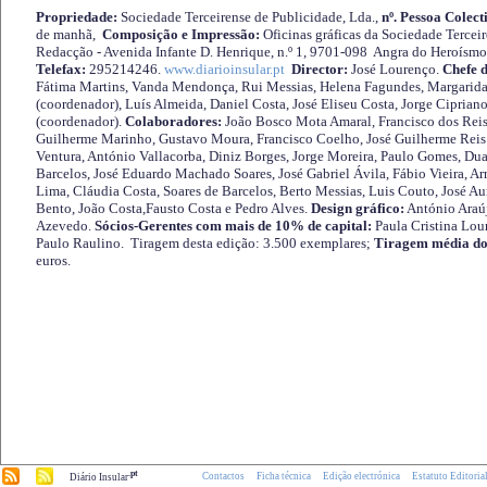
Propriedade:
Sociedade Terceirense de Publicidade, Lda.,
nº. Pessoa Colect
de manhã,
Composição e Impressão:
Oficinas gráficas da Sociedade Tercei
Redacção - Avenida Infante D. Henrique, n.º 1, 9701-098 Angra do Heroísmo 
Telefax:
295214246.
www.diarioinsular.pt
Director:
José Lourenço.
Chefe 
Fátima Martins, Vanda Mendonça, Rui Messias, Helena Fagundes, Margarida
(coordenador), Luís Almeida, Daniel Costa, José Eliseu Costa, Jorge Cipria
(coordenador).
Colaboradores:
João Bosco Mota Amaral, Francisco dos Reis
Guilherme Marinho, Gustavo Moura, Francisco Coelho, José Guilherme Reis 
Ventura, António Vallacorba, Diniz Borges, Jorge Moreira, Paulo Gomes, Duar
Barcelos, José Eduardo Machado Soares, José Gabriel Ávila, Fábio Vieira, A
Lima, Cláudia Costa, Soares de Barcelos, Berto Messias, Luis Couto, José A
Bento, João Costa,Fausto Costa e Pedro Alves.
Design gráfico:
António Araú
Azevedo.
Sócios-Gerentes com mais de 10% de capital:
Paula Cristina Lou
Paulo Raulino. Tiragem desta edição: 3.500 exemplares;
Tiragem média do
euros.
.pt
Contactos
Ficha técnica
Edição electrónica
Estatuto Editoria
Diário Insular