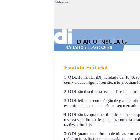
Publicidade.
SÁBADO
o
8.AGO.2026
Estatuto Editorial
1. O Diário Insular (DI), fundado em 1946, es
com verdade, rigor e isenção, não procurando
2. O DI não discrimina os cidadãos em função 
3. O DI define-se como órgão de grande infor
estatuto reclama em relação ao seu mercado pr
4. O DI não faz qualquer tipo de censura, re
reserva-se o direito de selecionar notícias e
razões editoriais.
5. O DI garante o confronto de ideias entre a
trabalho jornalístico que em cada momento de