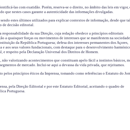
identificá-las com exatidão. Porém, reserva-se o direito, no âmbito das leis em vigor,
endo que nestes casos garante a autenticidade das informações divulgadas.
sendo estes últimos utilizados para explicar contextos de informação, desde que tal
o de decisão editorial.
da responsabilidade da sua Direção, cuja redação obedece a princípios editoriais
ão a quaisquer forças ou movimentos de interesses que se manifestem na sociedade
stituição da República Portuguesa; defesa dos interesses permanentes dos Açores,
a e aos seus valores fundacionais, com destaque para o desenvolvimento harmónic
al, e respeito pela Declaração Universal dos Direitos de Homem.
o, não valorizando acontecimentos que constituam apelo fácil a instintos básicos, 
 segmentos de mercado. Inclui-se aqui a devassa da vida privada, que rejeitamos.
ito pelos princípios éticos da Imprensa, tomando como referências o Estatuto do Jor
ensa, pela Direção Editorial e por este Estatuto Editorial, aceitando o quadro de
lica Portuguesa.