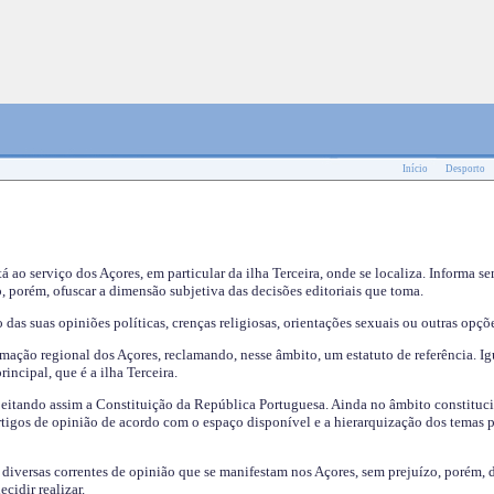
Início
Desporto
tá ao serviço dos Açores, em particular da ilha Terceira, onde se localiza. Informa s
, porém, ofuscar a dimensão subjetiva das decisões editoriais que toma.
das suas opiniões políticas, crenças religiosas, orientações sexuais ou outras opçõe
mação regional dos Açores, reclamando, nesse âmbito, um estatuto de referência. Ig
incipal, que é a ilha Terceira.
speitando assim a Constituição da República Portuguesa. Ainda no âmbito constituci
 artigos de opinião de acordo com o espaço disponível e a hierarquização dos temas 
s diversas correntes de opinião que se manifestam nos Açores, sem prejuízo, porém, 
cidir realizar.