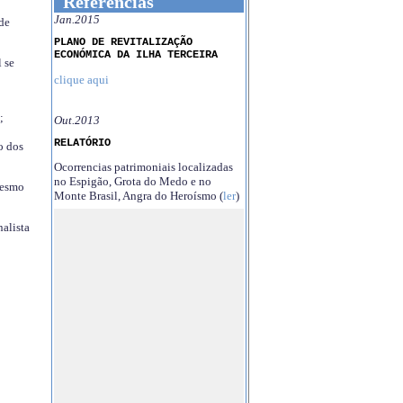
Referências
Jan.2015
 de
PLANO DE REVITALIZAÇÃO
ECONÓMICA DA ILHA TERCEIRA
 se
clique aqui
;
Out.2013
RELATÓRIO
o dos
Ocorrencias patrimoniais localizadas
no Espigão, Grota do Medo e no
mesmo
Monte Brasil, Angra do Heroísmo (
ler
)
nalista