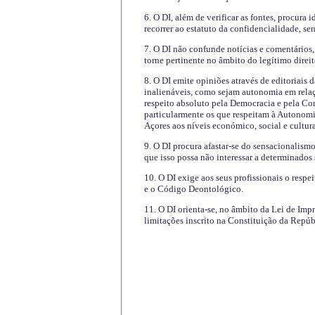
6. O DI, além de verificar as fontes, procura 
recorrer ao estatuto da confidencialidade, s
7. O DI não confunde notícias e comentários, 
torne pertinente no âmbito do legítimo direit
8. O DI emite opiniões através de editoriais 
inalienáveis, como sejam autonomia em relaç
respeito absoluto pela Democracia e pela Con
particularmente os que respeitam à Autonomi
Açores aos níveis económico, social e cultur
9. O DI procura afastar-se do sensacionalism
que isso possa não interessar a determinados
10. O DI exige aos seus profissionais o respe
e o Código Deontológico.
11. O DI orienta-se, no âmbito da Lei de Impr
limitações inscrito na Constituição da Repúb