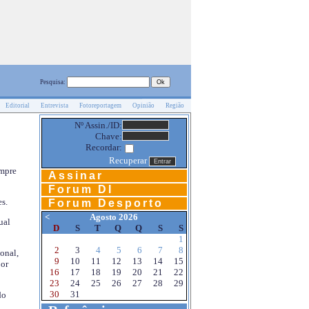
Pesquisa:
Editorial
Entrevista
Fotoreportagem
Opinião
Região
Nº Assin./ID:
Chave:
Recordar:
Recuperar
empre
Assinar
Forum DI
s.
Forum Desporto
<
Agosto 2026
ual
D
S
T
Q
Q
S
S
1
2
3
4
5
6
7
8
onal,
9
10
11
12
13
14
15
por
16
17
18
19
20
21
22
23
24
25
26
27
28
29
30
31
do