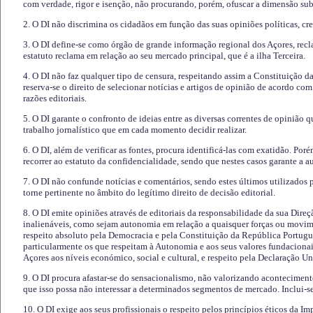
com verdade, rigor e isenção, não procurando, porém, ofuscar a dimensão subj
2. O DI não discrimina os cidadãos em função das suas opiniões políticas, cre
3. O DI define-se como órgão de grande informação regional dos Açores, recl
estatuto reclama em relação ao seu mercado principal, que é a ilha Terceira.
4. O DI não faz qualquer tipo de censura, respeitando assim a Constituição 
reserva-se o direito de selecionar notícias e artigos de opinião de acordo co
razões editoriais.
5. O DI garante o confronto de ideias entre as diversas correntes de opinião 
trabalho jornalístico que em cada momento decidir realizar.
6. O DI, além de verificar as fontes, procura identificá-las com exatidão. Poré
recorrer ao estatuto da confidencialidade, sendo que nestes casos garante a 
7. O DI não confunde notícias e comentários, sendo estes últimos utilizados 
torne pertinente no âmbito do legítimo direito de decisão editorial.
8. O DI emite opiniões através de editoriais da responsabilidade da sua Direç
inalienáveis, como sejam autonomia em relação a quaisquer forças ou movime
respeito absoluto pela Democracia e pela Constituição da República Portugue
particularmente os que respeitam à Autonomia e aos seus valores fundacion
Açores aos níveis económico, social e cultural, e respeito pela Declaração U
9. O DI procura afastar-se do sensacionalismo, não valorizando aconteciment
que isso possa não interessar a determinados segmentos de mercado. Inclui-se
10. O DI exige aos seus profissionais o respeito pelos princípios éticos da I