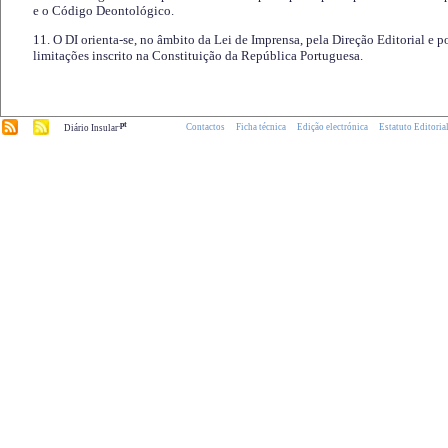
e o Código Deontológico.
11. O DI orienta-se, no âmbito da Lei de Imprensa, pela Direção Editorial e p
limitações inscrito na Constituição da República Portuguesa.
.pt
Contactos
Ficha técnica
Edição electrónica
Estatuto Editoria
Diário Insular