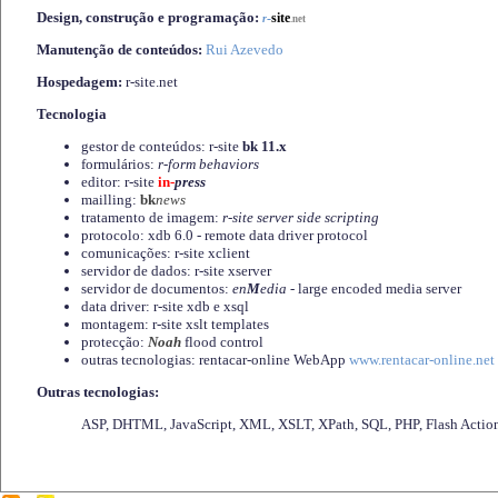
Design, construção e programação:
-
site
r
.net
Manutenção de conteúdos:
Rui Azevedo
Hospedagem:
r-site.net
Tecnologia
gestor de conteúdos: r-site
bk 11.x
formulários:
r-form behaviors
editor: r-site
in-
press
mailling:
bk
news
tratamento de imagem:
r-site server side scripting
protocolo: xdb 6.0 - remote data driver protocol
comunicações: r-site xclient
servidor de dados: r-site xserver
servidor de documentos:
en
M
edia
- large encoded media server
data driver: r-site xdb e xsql
montagem: r-site xslt templates
protecção:
Noah
flood control
outras tecnologias: rentacar-online WebApp
www.rentacar-online.net
Outras tecnologias:
ASP, DHTML, JavaScript, XML, XSLT, XPath, SQL, PHP, Flash Actio