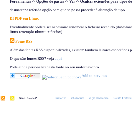
Ferramentas -> Opções de pastas -> Ver -> Ocultar extensões para tipos de
desmarcar a referida opção para que se possa proceder à alteração de tipo.
DI PDF em Linux
Eventualmente poderá ser necessário renomear o ficheiro recebido (download)
linux (exemplo ubuntu + firefox)
Fonte RSS
Além das fontes RSS disponibilizadas, existem tambem leitores especificos 
O que são fontes RSS?
veja
aqui
Pode ainda personalizar esta fonte no seu motor favorito
.pt
Contactos
Ficha técnica
Edição electrónica
Estatuto Editoria
Diário Insular