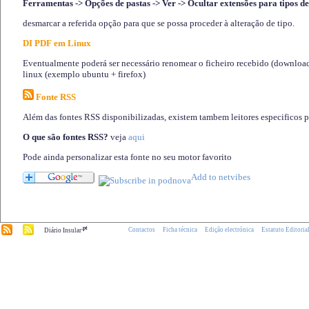
Ferramentas -> Opções de pastas -> Ver -> Ocultar extensões para tipos de
desmarcar a referida opção para que se possa proceder à alteração de tipo.
DI PDF em Linux
Eventualmente poderá ser necessário renomear o ficheiro recebido (download)
linux (exemplo ubuntu + firefox)
Fonte RSS
Além das fontes RSS disponibilizadas, existem tambem leitores especificos 
O que são fontes RSS?
veja
aqui
Pode ainda personalizar esta fonte no seu motor favorito
.pt
Contactos
Ficha técnica
Edição electrónica
Estatuto Editoria
Diário Insular