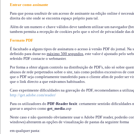
Entrar como assinante
Para que possa usufruir de um acesso de assinante na edição online é necessá
direita do site onde se encontra espaço próprio para tal.
Além de um numero e chave válidos deve tambem utilizar um navegador (brows
tambem permita a recepção de cookies pelo que o nível de privacidade das d
Formato PDF
É facultado a alguns tipos de assinatura o acesso à versão PDF do jornal. Na 
definido para durar no
máximo 500 segundos
, este valor é ajustado pelo we
referido PDF contacte o webmaster.
Por forma a obter algum controlo na distribuição de PDF's, não só sobre que
abusos de rede perpetrados sobre o site, tais como pedidos excessivos de co
que o PDF seja completamente transferido para o cliente afim de poder ser 
que o link directo a que estávamos habituados.
Caso experimente díficuldades na gravação do PDF, recomendamos a utiliza
http://get.adobe.com/reader/
Para os utilizadores do
PDF-Reader foxit
: certamente sentirão dificuldades 
gravar o arquivo como
get_media
.asp
Neste caso e não querendo obviamente usar o Adobe PDF reader, poderão corrig
windows) alterarem as opções de visualização de pastas da seguinte forma
em qualquer pasta
: