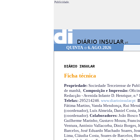
Publicidade.
QUINTA
o
6.AGO.2026
DIÁRIO INSULAR
Ficha técnica
Propriedade:
Sociedade Terceirense de Publi
de manhã,
Composição e Impressão:
Oficin
Redacção - Avenida Infante D. Henrique, n.º
Telefax:
295214246.
www.diarioinsular.pt
D
Fátima Martins, Vanda Mendonça, Rui Messi
(coordenador), Luís Almeida, Daniel Costa, 
(coordenador).
Colaboradores:
João Bosco M
Guilherme Marinho, Gustavo Moura, Francisc
Ventura, António Vallacorba, Diniz Borges, J
Barcelos, José Eduardo Machado Soares, José
Lima, Cláudia Costa, Soares de Barcelos, Be