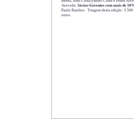
Bento, João Costa,Fausto Costa e Pedro Alve
Azevedo.
Sócios-Gerentes com mais de 10%
Paulo Raulino. Tiragem desta edição: 3.500
euros.