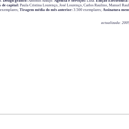
s.
Design gráfico:
António Araújo.
Agência e Serviços:
Lusa.
Edição Electrónica:
 de capital:
Paula Cristina Lourenço, José Lourenço, Carlos Raulino, Manuel Raul
 exemplares;
Tiragem média do mês anterior:
3.500 exemplares;
Assinatura mens
actualizada: 200