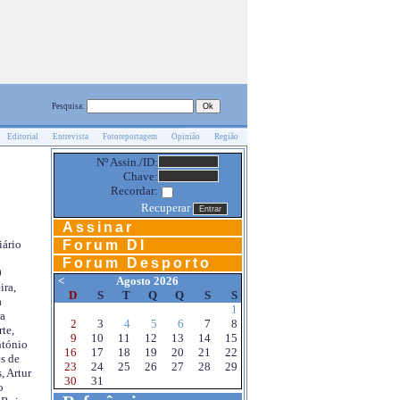
Pesquisa:
Editorial
Entrevista
Fotoreportagem
Opinião
Região
Nº Assin./ID:
Chave:
Recordar:
Recuperar
Assinar
Forum DI
iário
Forum Desporto
0
<
Agosto 2026
ira,
D
S
T
Q
Q
S
S
a
1
a
2
3
4
5
6
7
8
te,
9
10
11
12
13
14
15
ntónio
16
17
18
19
20
21
22
s de
23
24
25
26
27
28
29
, Artur
30
31
o