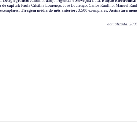
s.
Design gráfico:
António Araújo.
Agência e Serviços:
Lusa.
Edição Electrónica:
 de capital:
Paula Cristina Lourenço, José Lourenço, Carlos Raulino, Manuel Raul
 exemplares;
Tiragem média do mês anterior:
3.500 exemplares;
Assinatura mens
actualizada: 200