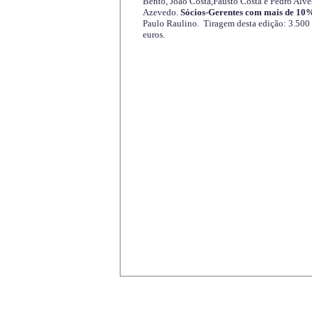
Bento, João Costa,Fausto Costa e Pedro Alve
Azevedo.
Sócios-Gerentes com mais de 10%
Paulo Raulino. Tiragem desta edição: 3.500
euros.