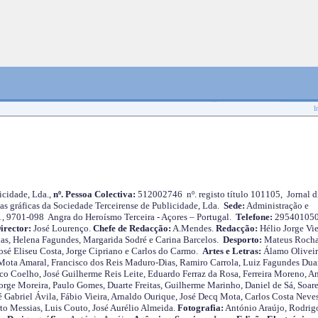
I
cidade, Lda.,
nº. Pessoa Colectiva:
512002746 nº. registo título 101105, Jornal d
as gráficas da Sociedade Terceirense de Publicidade, Lda.
Sede:
Administração e
 1, 9701-098 Angra do Heroísmo Terceira - Açores – Portugal.
Telefone:
29540105
irector:
José Lourenço.
Chefe de Redacção:
A.Mendes.
Redacção:
Hélio Jorge Vie
as, Helena Fagundes, Margarida Sodré e Carina Barcelos.
Desporto:
Mateus Roch
José Eliseu Costa, Jorge Cipriano e Carlos do Carmo.
Artes e Letras:
Álamo Oliveir
ota Amaral, Francisco dos Reis Maduro-Dias, Ramiro Carrola, Luiz Fagundes Duar
o Coelho, José Guilherme Reis Leite, Eduardo Ferraz da Rosa, Ferreira Moreno, A
orge Moreira, Paulo Gomes, Duarte Freitas, Guilherme Marinho, Daniel de Sá, Soare
 Gabriel Ávila, Fábio Vieira, Arnaldo Ourique, José Decq Mota, Carlos Costa Neves
rto Messias, Luis Couto, José Aurélio Almeida.
Fotografia:
António Araújo, Rodrig