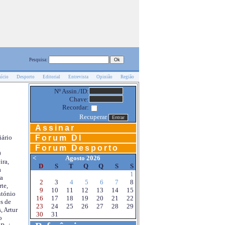
Pesquisa:
nício
Desporto
Editorial
Entrevista
Opinião
Região
Nº Assin./ID:
Chave:
Recordar:
Recuperar
Assinar
Forum DI
iário
Forum Desporto
0
<
Agosto 2026
ira,
D
S
T
Q
Q
S
S
a
1
a
2
3
4
5
6
7
8
te,
9
10
11
12
13
14
15
ntónio
16
17
18
19
20
21
22
s de
23
24
25
26
27
28
29
, Artur
30
31
o