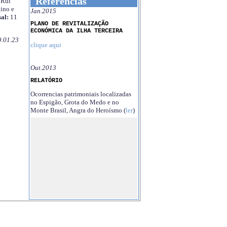
Referências
Rui
ino e
Jan.2015
al:
11
PLANO DE REVITALIZAÇÃO
ECONÓMICA DA ILHA TERCEIRA
9.01.23
clique aqui
Out.2013
RELATÓRIO
Ocorrencias patrimoniais localizadas
no Espigão, Grota do Medo e no
Monte Brasil, Angra do Heroísmo (
ler
)