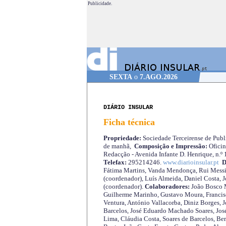
Publicidade.
SEXTA
o
7.AGO.2026
DIÁRIO INSULAR
Ficha técnica
Propriedade:
Sociedade Terceirense de Publi
de manhã,
Composição e Impressão:
Oficin
Redacção - Avenida Infante D. Henrique, n.º
Telefax:
295214246.
www.diarioinsular.pt
D
Fátima Martins, Vanda Mendonça, Rui Messi
(coordenador), Luís Almeida, Daniel Costa, 
(coordenador).
Colaboradores:
João Bosco M
Guilherme Marinho, Gustavo Moura, Francisc
Ventura, António Vallacorba, Diniz Borges, J
Barcelos, José Eduardo Machado Soares, José
Lima, Cláudia Costa, Soares de Barcelos, Be