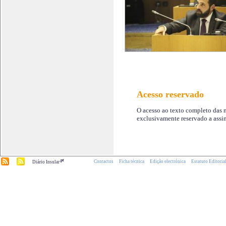
Acesso reservado
O acesso ao texto completo das n
exclusivamente reservado a assin
.pt
Contactos
Ficha técnica
Edição electrónica
Estatuto Editoria
Diário Insular